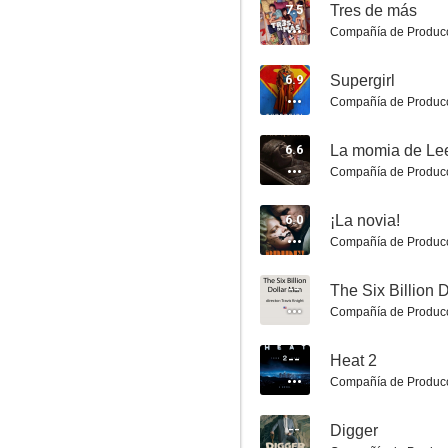
7.5
Tres de más
Compañía de Produc
6.9
Supergirl
Compañía de Produc
El gigante de hierro
6.6
La momia de Le
8.3
Compañía de Produc
6.0
¡La novia!
Compañía de Produc
--
The Six Billion 
Compañía de Produc
--
Heat 2
Uno de los nuestros
Compañía de Produc
8.3
--
Digger