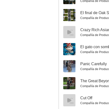
Compañía de Produc
--
El final de Oak S
Compañía de Produc
--
Crazy Rich Asia
Compañía de Produc
42
--
El gato con som
8.3
Compañía de Produc
--
Panic Carefully
Compañía de Produc
--
The Great Beyo
Compañía de Produc
El caballero oscuro: La leyenda renace
--
Cut Off
Compañía de Produc
8.2