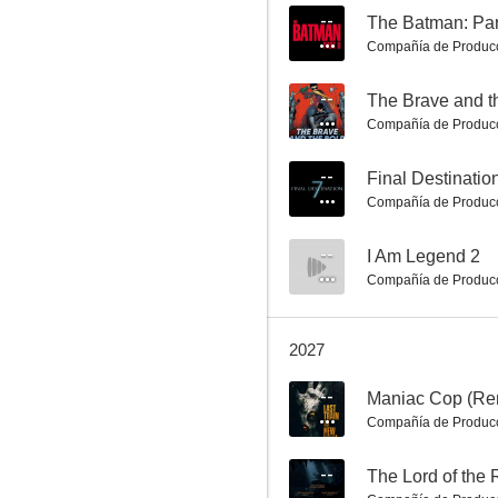
--
The Batman: Part
Compañía de Produc
Origen
--
The Brave and t
Compañía de Produc
8.5
--
Final Destinatio
Compañía de Produc
--
I Am Legend 2
Compañía de Produc
2027
Harry Potter y la cámara secreta
8.5
--
Maniac Cop (Re
Compañía de Produc
--