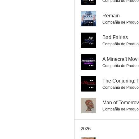
Compañía de Produc
--
Remain
Compañía de Produc
La milla verde
--
Bad Fairies
Compañía de Produc
8.5
--
A Minecraft Mov
Compañía de Produc
--
The Conjuring: 
Compañía de Produc
--
Man of Tomorro
¿Qué fue de Baby Jane?
Compañía de Produc
8.4
2026