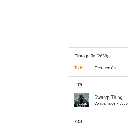
Interstellar
8.8
Filmografía (2838)
Todo
Producción
2030
Harry Potter y las reliquias de la muerte - Parte 2
8.6
--
Swamp Thing
Compañía de Produc
2028