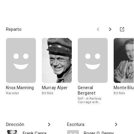
Reparto
Knox Manning
Murray Alper
General
Monte Bl
Bergeret
Narrator
Bit Role
Bit Role
Self - in Railway
Carriage with
Huntziger (archive
footage)
Dirección
Escritura
Frank Capra
Roger Q. Denny