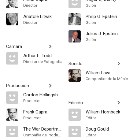
Director
Guión
Anatole Litvak
Philip G. Epstein
Director
Guión
Julius J. Epstein
Guión
Cámara
Arthur L. Todd
Director de Fotografía
Sonido
William Lava
Compositor de la Música Original
Producción
Gordon Hollingshead
Productor
Edición
Frank Capra
William Hornbeck
Productor
Editor
The War Department
Doug Gould
Compañía de Produccion
Editor