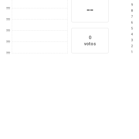
9
--
???
8
7
???
6
5
???
4
0
3
???
votos
2
1
???