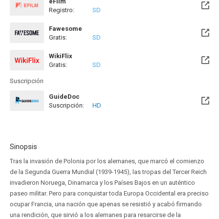
eFilm
Registro:
SD
Fawesome
Gratis:
SD
WikiFlix
Gratis:
SD
Suscripción
GuideDoc
Suscripción:
HD
Sinopsis
Tras la invasión de Polonia por los alemanes, que marcó el comienzo
de la Segunda Guerra Mundial (1939-1945), las tropas del Tercer Reich
invadieron Noruega, Dinamarca y los Países Bajos en un auténtico
paseo militar. Pero para conquistar toda Europa Occidental era preciso
ocupar Francia, una nación que apenas se resistió y acabó firmando
una rendición, que sirvió a los alemanes para resarcirse de la