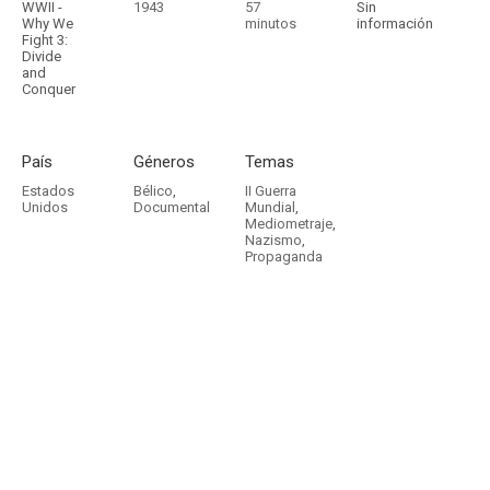
WWII -
1943
57
Sin
Why We
minutos
información
Fight 3:
Divide
and
Conquer
País
Géneros
Temas
Estados
Bélico
,
II Guerra
Unidos
Documental
Mundial
,
Mediometraje
,
Nazismo
,
Propaganda