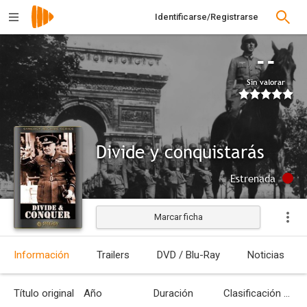
Identificarse/Registrarse
--
Sin valorar
Divide y conquistarás
Estrenada
Marcar ficha
Información
Trailers
DVD / Blu-Ray
Noticias
Título original
Año
Duración
Clasificación por edades