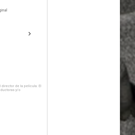
inal
irector de la película. El
oductoras y/o