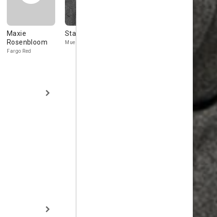
Maxie
Stanley Ridges
Alan Baxter
Victor Jory
Rosenbloom
Mueller
Pole Cat Carlisle
W.J. Grayce
Fargo Red