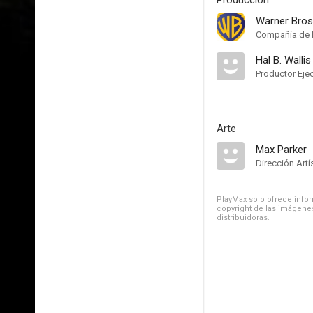
Producción
Warner Bros
Compañía de 
Hal B. Wallis
Productor Eje
Arte
Max Parker
Dirección Artí
PlayMax solo ofrece inform
copyright de las imágenes
distribuidoras.