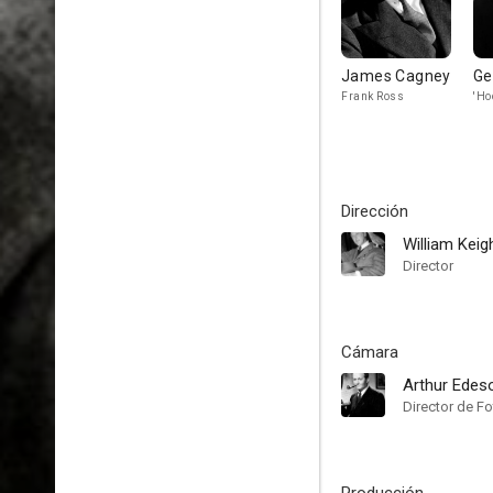
James Cagney
Ge
Frank Ross
'Ho
Dirección
William Keig
Director
Cámara
Arthur Edes
Director de Fo