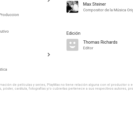
Max Steiner
Compositor de la Música Orig
Produccion
cutivo
Edición
Thomas Richards
Editor
stica
ación de películas y series, PlayMax no tiene relación alguna con el productor o el d
, póster, carátula, fotografías y/o cubiertas pertenece a sus respectivos autores, pr