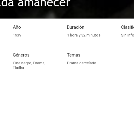
ada amanecer
Año
Duración
Clasif
1939
1 hora y 32 minutos
Sin inf
Géneros
Temas
Cine negro
,
Drama
,
Drama carcelario
Thriller