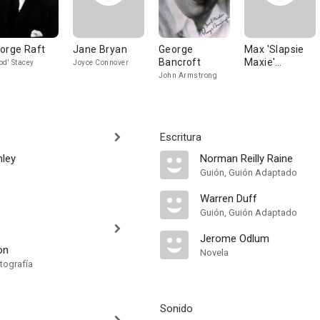
orge Raft
Jane Bryan
George
Max 'Slapsie
Bancroft
Maxie'
od' Stacey
Joyce Connover
Rosenbloom
John Armstrong
Escritura
hley
Norman Reilly Raine
Guión, Guión Adaptado
Warren Duff
Guión, Guión Adaptado
Jerome Odlum
on
Novela
tografía
Sonido