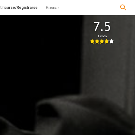
tificarse/Registrarse
7.5
1 voto