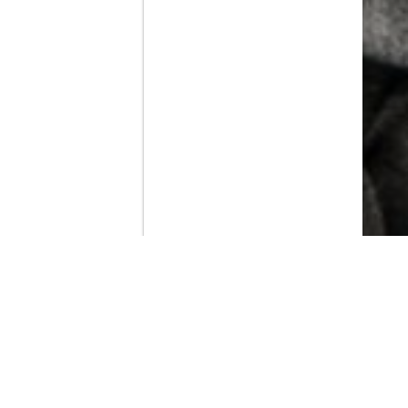
Contenido que expirara en VOD
Amazon Prime Video
Movistar+
Netflix
Filmin