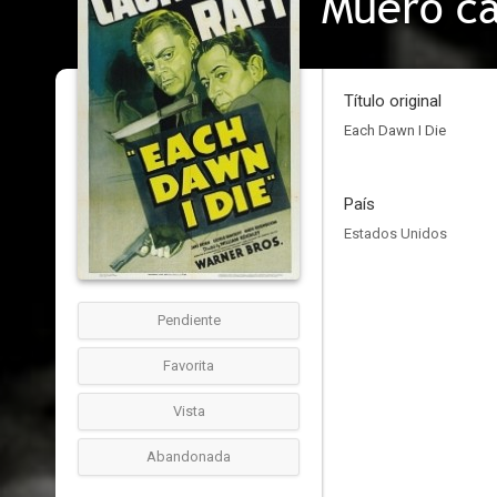
Muero c
Título original
Each Dawn I Die
País
Estados Unidos
Pendiente
Favorita
Vista
Abandonada