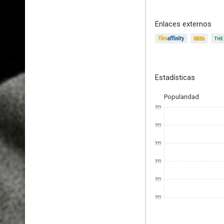
Enlaces externos
Estadísticas
Popularidad
???
???
???
???
???
???