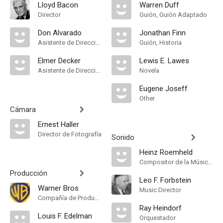
Lloyd Bacon
Warren Duff
Director
Guión, Guión Adaptado
Don Alvarado
Jonathan Finn
Asistente de Dirección
Guión, Historia
Elmer Decker
Lewis E. Lawes
Asistente de Dirección
Novela
Eugene Joseff
Other
Cámara
Ernest Haller
Director de Fotografía
Sonido
Heinz Roemheld
Compositor de la Música Original
Producción
Leo F. Forbstein
Warner Bros
Music Director
Compañía de Produccion
Ray Heindorf
Louis F. Edelman
Orquestador