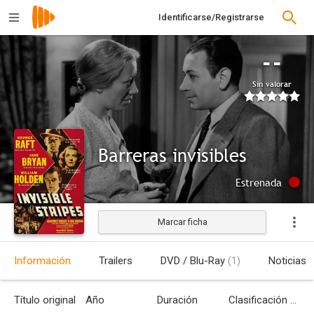
Identificarse/Registrarse
--
Sin valorar
Barreras invisibles
Estrenada
Marcar ficha
Información
Trailers
DVD / Blu-Ray
(1)
Noticias
Título original
Año
Duración
Clasificación por edades