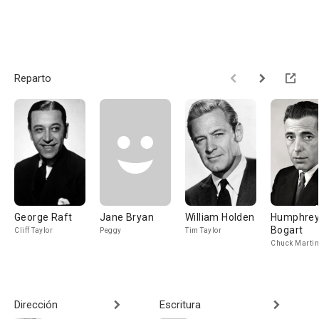
Reparto
George Raft
Jane Bryan
William Holden
Humphre
Bogart
Cliff Taylor
Peggy
Tim Taylor
Chuck Martin
Dirección
Escritura