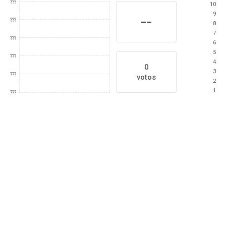
???
10
9
--
???
8
7
???
6
5
???
4
0
3
???
votos
2
1
???