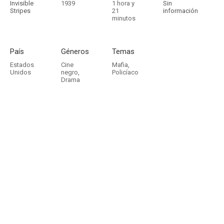
Invisible
1939
1 hora y
Sin
Stripes
21
información
minutos
País
Géneros
Temas
Estados
Cine
Mafia
,
Unidos
negro
,
Policíaco
Drama