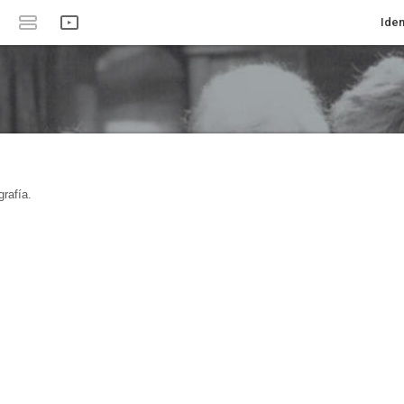
Iden
rafía.