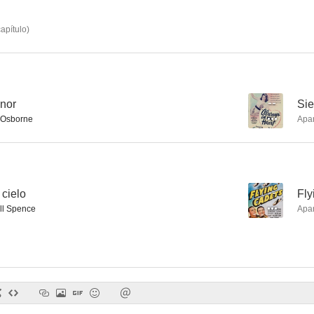
apítulo
)
enor
--
Sie
 Osborne
Apa
 cielo
--
Fly
ll Spence
Apa