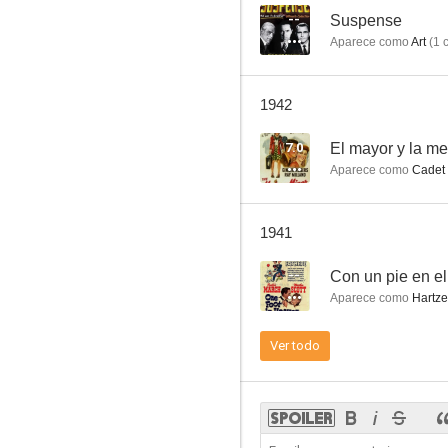
--
Suspense
Aparece como
Art
(
1
c
1942
7.0
El mayor y la m
Aparece como
Cadet
1941
--
Con un pie en el
Aparece como
Hartze
Ver todo