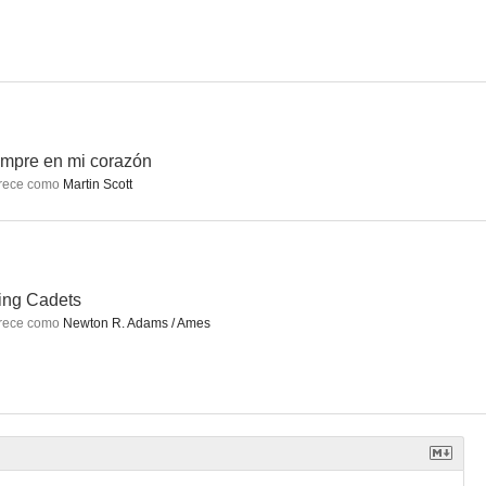
mpre en mi corazón
rece como
Martin Scott
ing Cadets
rece como
Newton R. Adams / Ames