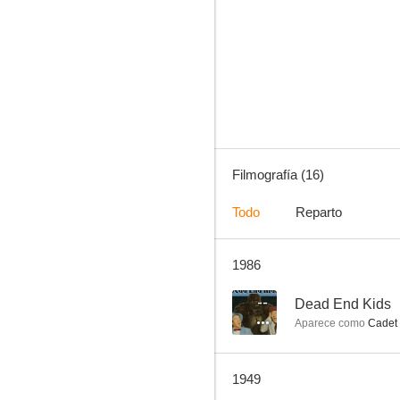
Flying Cadets
--
Filmografía (16)
Todo
Reparto
1986
Nancy Drew - Detective
--
Dead End Kids
Aparece como
Cadet 
1949