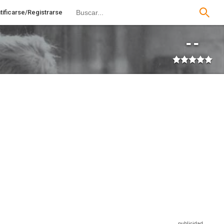
tificarse/Registrarse
--