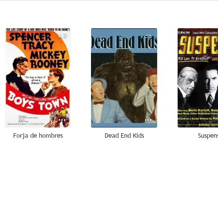
6.3
--
Forja de hombres
Dead End Kids
Suspen
--
--