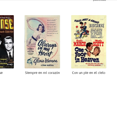
--
--
--
se
Siempre en mi corazón
Con un pie en el cielo
--
--
--