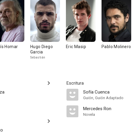
uís Homar
Hugo Diego
Eric Masip
Pablo Molinero
Garcia
Sebastián
Escritura
aza
Sofía Cuenca
Guión, Guión Adaptado
Mercedes Ron
Novela
to