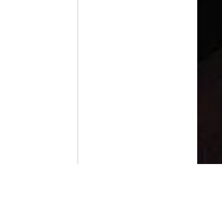
Contenido que expirara en VOD
Amazon Prime Video
Movistar+