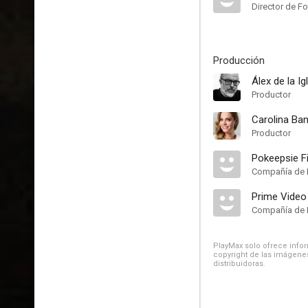
Director de Fo
Producción
Álex de la Ig
Productor
Carolina Ba
Productor
Pokeepsie F
Compañía de 
Prime Video
Compañía de 
PlayMax solo ofrece inform
copyright de las imágenes
distribuidoras.