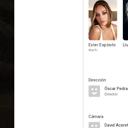
Ester Expósito
Ll
Marfil
Dirección
Óscar Pedr
Director
Cámara
David Acere