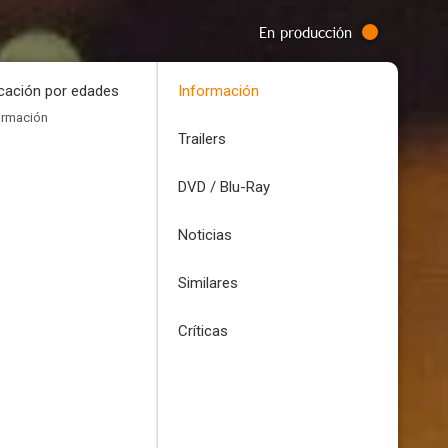
En producción
icación por edades
Información
ormación
Trailers
DVD / Blu-Ray
Noticias
Similares
Críticas