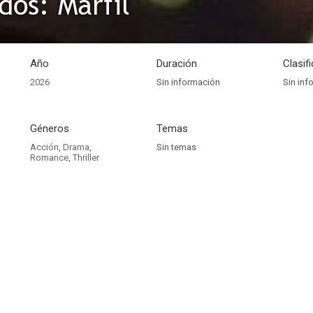
dos: Marfil
Año
Duración
Clasif
2026
Sin información
Sin inf
Géneros
Temas
Acción
,
Drama
,
Sin temas
Romance
,
Thriller