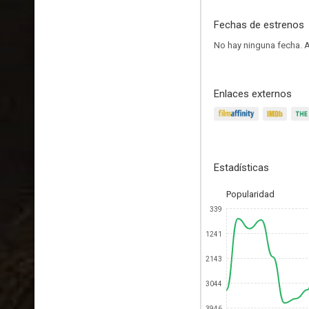
Fechas de estrenos
No hay ninguna fecha.
A
Enlaces externos
Estadísticas
Popularidad
339
1241
2143
3044
3946