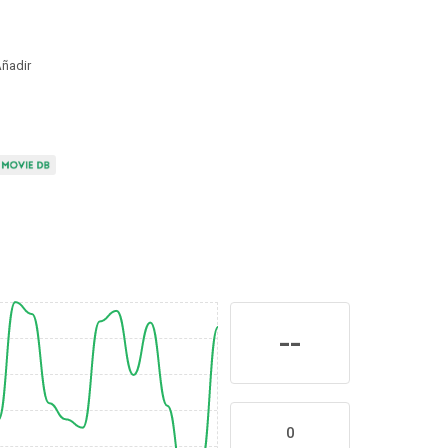
ñadir
--
0