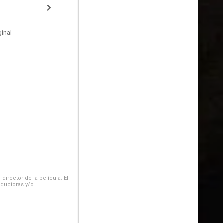
inal
irector de la película. El
oductoras y/o