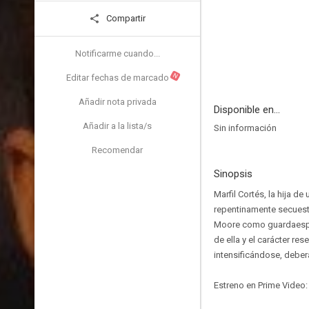
Compartir
Notificarme cuando...
N
Editar fechas de marcado
Añadir nota privada
Disponible en...
Añadir a la lista/s
Sin información
Recomendar
Sinopsis
Marfil Cortés, la hija 
repentinamente secuestr
Moore como guardaespal
de ella y el carácter re
intensificándose, debe
Estreno en Prime Video: