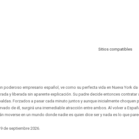
Sitios compatibles
de un poderoso empresario español, ve como su perfecta vida en Nueva York da
ada y liberada sin aparente explicación. Su padre decide entonces contratar 
das. Forzados a pasar cada minuto juntos y aunque inicialmente choquen po
servado de él, surgirá una irremediable atracción entre ambos. Al volver a Esp
rán moverse en un mundo donde nadie es quien dice ser y nada es lo que pare
 9 de septiembre 2026.