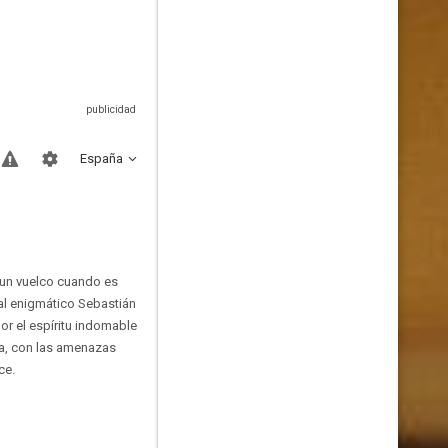
España
 un vuelco cuando es
al enigmático Sebastián
r el espíritu indomable
aña, con las amenazas
ce.