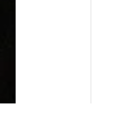
PlayMax
2026
Series populares
La Casa del Dragón
Silo