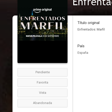
Enfrenta
Título original
Enfrentados: Marfil
País
España
Pendiente
Favorita
Vista
Abandonada