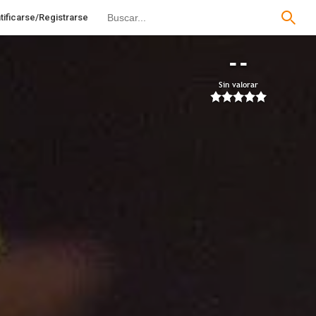
tificarse/Registrarse
--
Sin valorar