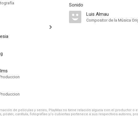
tografía
Sonido
Luis Almau
Compositor de la Música Orig
lesia
ng
ilms
Produccion
Produccion
ación de películas y series, PlayMax no tiene relación alguna con el productor o el d
, póster, carátula, fotografías y/o cubiertas pertenece a sus respectivos autores, pr