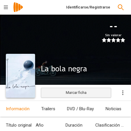
Identificarse/Registrarse
--
Sin valorar
La bola negra
Marcar ficha
Estrenada
Información
Trailers
DVD / Blu-Ray
Noticias
Título original
Año
Duración
Clasificación por edades