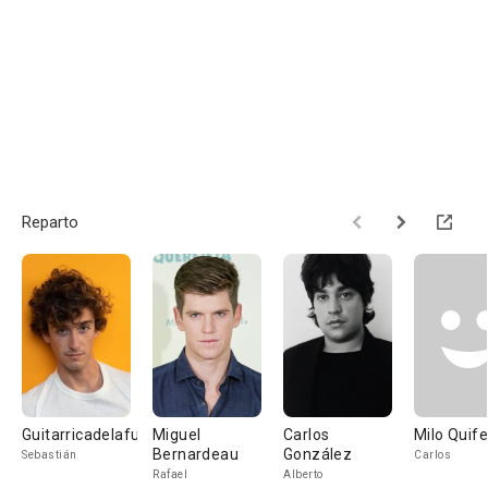
Reparto
Guitarricadelafuente
Miguel
Carlos
Milo Quif
Bernardeau
González
Sebastián
Carlos
Rafael
Alberto