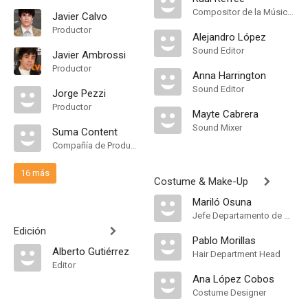
Compositor de la Música Original
Javier Calvo
Productor
Alejandro López
Sound Editor
Javier Ambrossi
Productor
Anna Harrington
Sound Editor
Jorge Pezzi
Productor
Mayte Cabrera
Sound Mixer
Suma Content
Compañía de Produccion
16 más
Costume & Make-Up
Mariló Osuna
Jefe Departamento de Maquillaje
Edición
Pablo Morillas
Alberto Gutiérrez
Hair Department Head
Editor
Ana López Cobos
Costume Designer