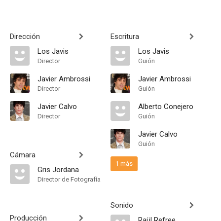
Dirección
Escritura
Los Javis
Los Javis
Director
Guión
Javier Ambrossi
Javier Ambrossi
Director
Guión
Javier Calvo
Alberto Conejero
Director
Guión
Javier Calvo
Guión
Cámara
1 más
Gris Jordana
Director de Fotografía
Sonido
Producción
Raül Refree