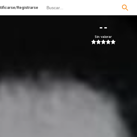
tificarse/Registrarse
--
Sin valorar