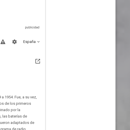
España
a 1954. Fue, a su vez,
os de los primeros
inado por la
 las baterías de
 fueron adaptados de
rograma de radio,