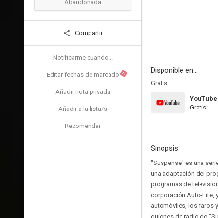
Abandonada
Compartir
Notificarme cuando...
Disponible en...
N
Editar fechas de marcado
Gratis
Añadir nota privada
YouTube
Gratis:
Añadir a la lista/s
Recomendar
Sinopsis
"Suspense" es una serie
una adaptación del pro
programas de televisión
corporación Auto-Lite, 
automóviles, los faros 
guiones de radio de "Sus