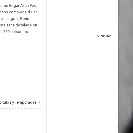
como Edgar Allan Poe,
ráneos como Roald Dahl
ela Lugosi, Boris
na serie de televisión
os 260 episodios
pítulos y Temporadas