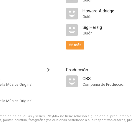
Guión
Howard Aldridge
Guión
Sig Herzig
Guión
55 más
Producción
n
CBS
 la Música Original
Compañía de Produccion
 la Música Original
ación de películas y series, PlayMax no tiene relación alguna con el productor o el d
, póster, carátula, fotografías y/o cubiertas pertenece a sus respectivos autores, pr