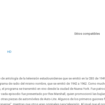
Sitios compatibles
HD
 de antología de la televisión estadounidense que se emitió en la CBS de 1949 
grama de radio del mismo nombre, que se emitió de 1942 a 1962. Como much
, el programa se transmitió en vivo desde la ciudad de Nueva York. Fue patroc
y cada episodio fue presentado por Rex Marshall, quien promocionó las bujías,
y otras piezas de automóviles de Auto-Lite. Algunos de los primeros guiones
pense", mientras que otros eran originales para televisión. Al igual que el p