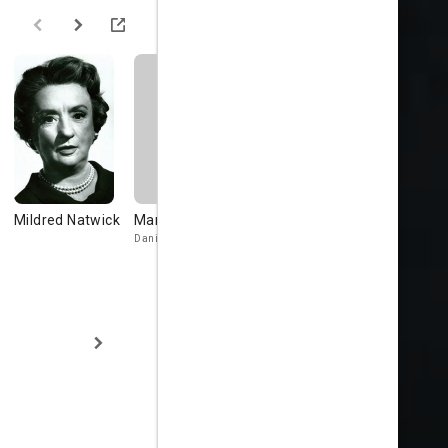
Mildred Natwick
Mary Sinclair
Anthony Ross
Edgar Steh
Danielle