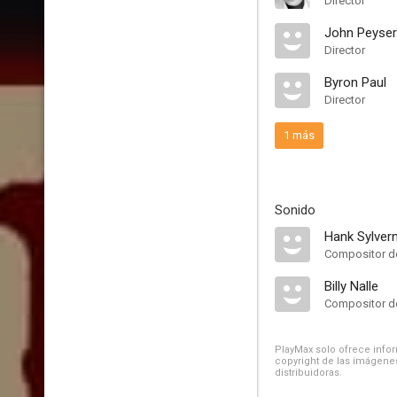
Director
John Peyser
Director
Byron Paul
Director
1 más
Sonido
Hank Sylver
Compositor de
Billy Nalle
Compositor de
PlayMax solo ofrece inform
copyright de las imágenes
distribuidoras.