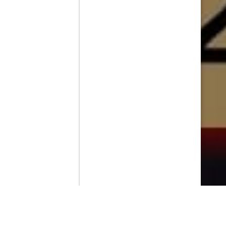
Contenido que expirara en VOD
Amazon Prime Video