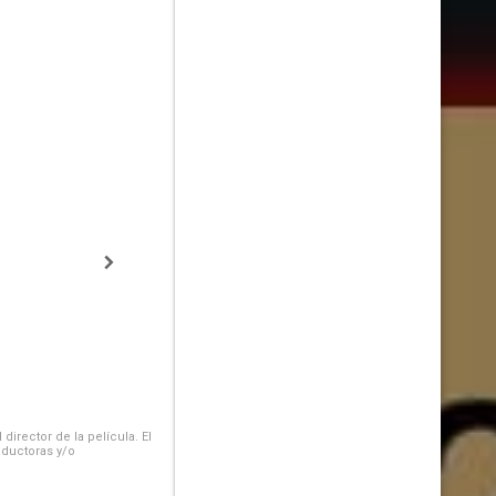
irector de la película. El
oductoras y/o