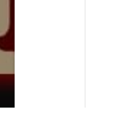
PlayMax
2026
Series populares
La Casa del Dragón