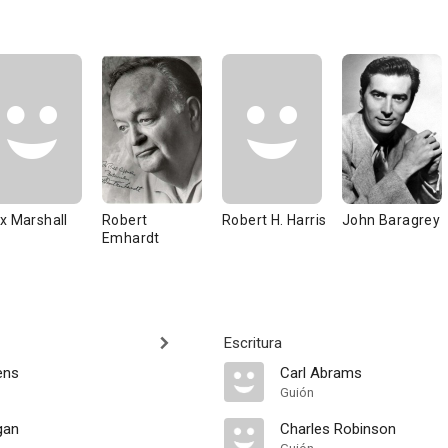
x Marshall
Robert
Robert H. Harris
John Baragrey
Emhardt
Escritura
ens
Carl Abrams
Guión
gan
Charles Robinson