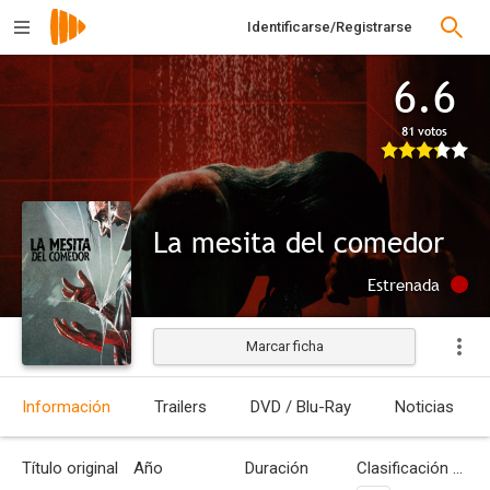
Identificarse/Registrarse
6.6
81 votos
La mesita del comedor
Estrenada
Marcar ficha
Información
Trailers
DVD / Blu-Ray
Noticias
Título original
Año
Duración
Clasificación por edades