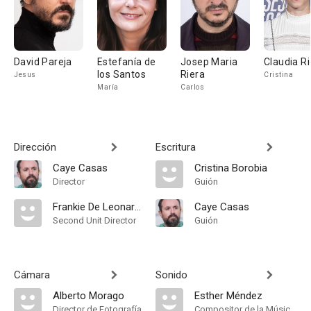
David Pareja
Estefanía de
Josep Maria
Claudia Ri
los Santos
Riera
Jesus
Cristina
María
Carlos
Dirección
Escritura
Caye Casas
Cristina Borobia
Director
Guión
Frankie De Leonardis
Caye Casas
Second Unit Director
Guión
Cámara
Sonido
Alberto Morago
Esther Méndez
Director de Fotografía
Compositor de la Música Original