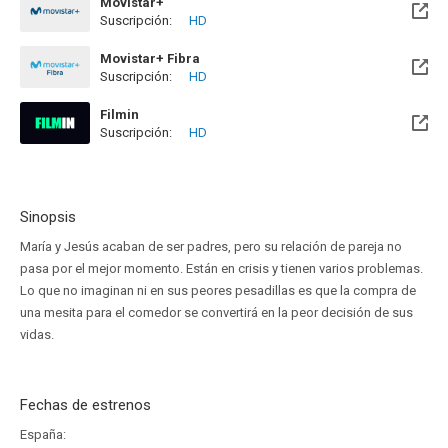
Movistar+
Suscripción:
HD
Disponible hasta el Mar, 30 Nov 2027 (Queda 1 año)
Movistar+ Fibra
Suscripción:
HD
Disponible hasta el Mar, 30 Nov 2027 (Queda 1 año)
Filmin
Suscripción:
HD
Disponible hasta el Dom, 02 May 2027 (Quedan 8 meses)
Sinopsis
María y Jesús acaban de ser padres, pero su relación de pareja no
pasa por el mejor momento. Están en crisis y tienen varios problemas.
Lo que no imaginan ni en sus peores pesadillas es que la compra de
una mesita para el comedor se convertirá en la peor decisión de sus
vidas.
Fechas de estrenos
España: