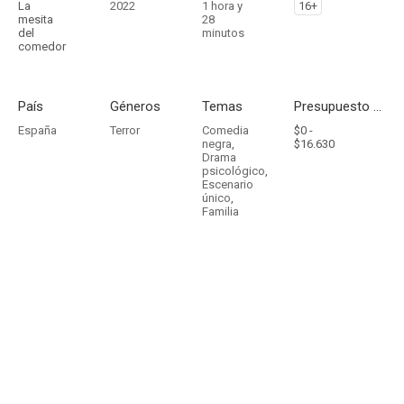
La
2022
1 hora y
16+
mesita
28
del
minutos
comedor
País
Géneros
Temas
Presupuesto - Ingresos
España
Terror
Comedia
$0 -
negra
,
$16.630
Drama
psicológico
,
Escenario
único
,
Familia