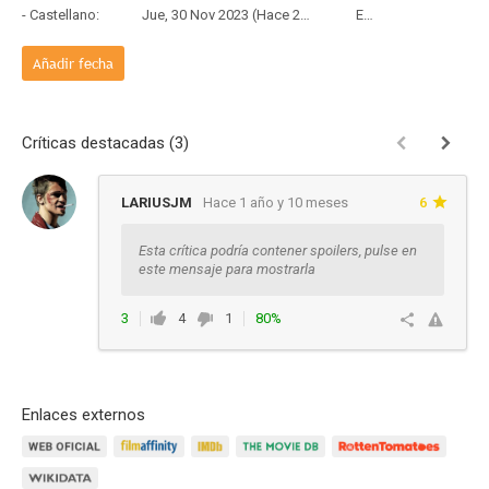
- Castellano:
Jue, 30 Nov 2023 (Hace 2 años y 8 meses)
Estreno
Añadir fecha
Críticas destacadas (3)
LARIUSJM
Hace 1 año y 10 meses
6
Esta crítica podría contener spoilers, pulse en
este mensaje para mostrarla
3
4
1
80%
Responder
Enlaces externos