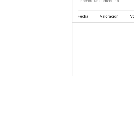
Fecha
Valoración
V
Las colinas pintadas
--
Acusado de alta traición (Culpable de traición)
--