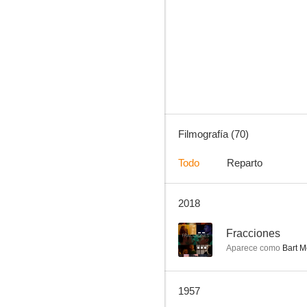
El honor del capitán Lex
6.0
Filmografía (70)
Todo
Reparto
2018
Encrucijada de odios
--
--
Fracciones
Aparece como
Bart M
1957