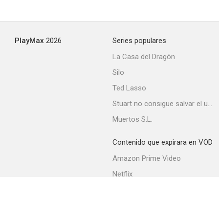
Death on the Diamond
PlayMax
2026
Series populares
--
La Casa del Dragón
Silo
Ted Lasso
Stuart no consigue salvar el universo
Muertos S.L.
Contenido que expirara en VOD
Side Streets
Amazon Prime Video
--
Netflix
Filmin
Movistar+