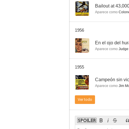
--
Bailout at 43,00
Aparece como
Colone
Bailout at 43,000
1956
--
--
En el ojo del hu
Aparece como
Judge 
1955
--
Campeón sin vic
Aparece como
Jim Mc
The Steel Cage
Ver todo
--