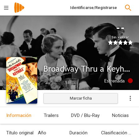
Identificarse/Registrarse
--
Sin valorar
Broadway Thru a Keyhole
Estrenada
Marcar ficha
Información
Trailers
DVD / Blu-Ray
Noticias
Título original
Año
Duración
Clasificación por edades