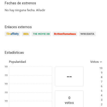
Fechas de estrenos
No hay ninguna fecha.
Añadir
Enlaces externos
Estadísticas
Popularidad
Votos
???
10
9
--
???
8
7
???
6
5
???
4
0
3
???
votos
2