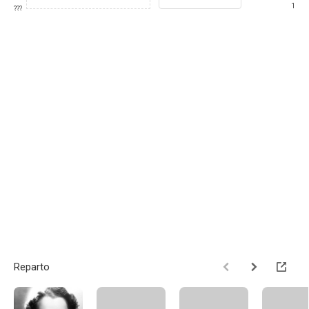
1
???
Reparto