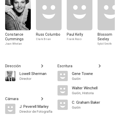
Constance
Russ Columbo
Paul Kelly
Blossom
Cummings
Seeley
Clark Brian
Frank Rocci
Joan Whelan
Sybil Smith
Dirección
Escritura
Lowell Sherman
Gene Towne
Director
Guión
Walter Winchell
Guión, Historia
Cámara
C. Graham Baker
J. Peverell Marley
Guión
Director de Fotografía