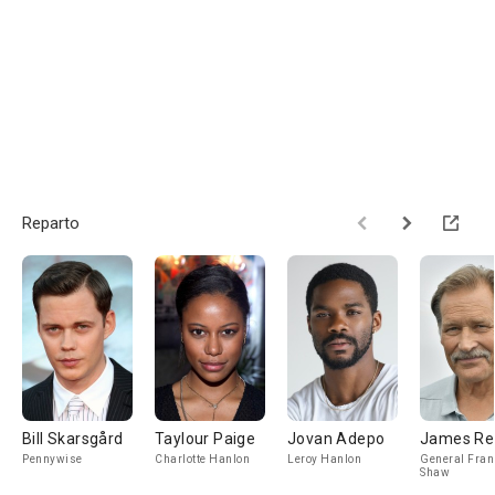
Reparto
Bill Skarsgård
Taylour Paige
Jovan Adepo
James R
Pennywise
Charlotte Hanlon
Leroy Hanlon
General Fran
Shaw