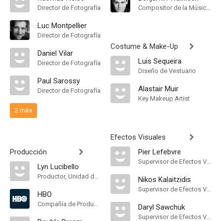
Director de Fotografía
Compositor de la Música Original
Luc Montpellier
Director de Fotografía
Costume & Make-Up
Daniel Vilar
Luis Sequeira
Director de Fotografía
Diseño de Vestuario
Paul Sarossy
Alastair Muir
Director de Fotografía
Key Makeup Artist
2 más
Efectos Visuales
Producción
Pier Lefebvre
Supervisor de Efectos Visuales
Lyn Lucibello
Productor, Unidad de Producción
Nikos Kalaitzidis
Supervisor de Efectos Visuales
HBO
Compañía de Produccion
Daryl Sawchuk
Supervisor de Efectos Visuales