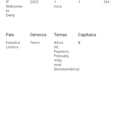
IT:
2025
1
1
16+
Welcome
hora
to
Derry
País
Géneros
Temas
Capítulos
Estados
Terror
Años
8
Unidos
60
,
Payasos
,
Precuela
,
Vida
rural
(Norteamérica)