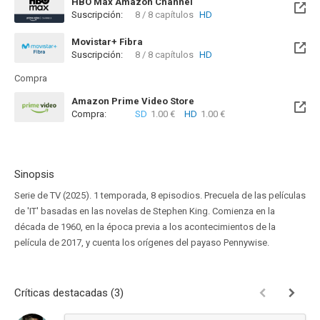
HBO Max Amazon Channel
Suscripción:
8 / 8 capítulos
HD
Movistar+ Fibra
Suscripción:
8 / 8 capítulos
HD
Disponible hasta el Sab, 26 Oct 2030 (Quedan 4 años)
Compra
Amazon Prime Video Store
Compra:
SD
1.00 €
HD
1.00 €
Sinopsis
Serie de TV (2025). 1 temporada, 8 episodios. Precuela de las películas
de 'IT' basadas en las novelas de Stephen King. Comienza en la
década de 1960, en la época previa a los acontecimientos de la
película de 2017, y cuenta los orígenes del payaso Pennywise.
Críticas destacadas (3)