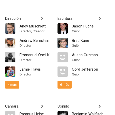
Dirección
Escritura
Andy Muschietti
Jason Fuchs
Director, Creador
Guión
Andrew Bernstein
Brad Kane
Director
Guión
Emmanuel Osei-Kuffour, Jr.
Austin Guzman
Director
Guión
Jamie Travis
Cord Jefferson
Director
Guión
4 más
6 más
Cámara
Sonido
Rasmus Heise
Benjamin Wallfisch