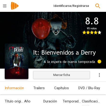
Identificarse/Registrarse
8.8
95 votos
It: Bienvenidos a Derry
A la espera de nueva temporada
Marcar ficha
Información
Trailers
Capítulos
DVD / Blu-Ray
Título original
Año
Duración
Temporadas
Clasificación por edades