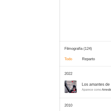
La comedia humana
--
Filmografía (124)
Todo
Reparto
2022
Brother Can You Spare a Dime
--
--
Los amantes de 
Aparece como
Arrest
2010