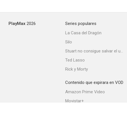
Hijas valerosas
PlayMax
2026
Series populares
--
La Casa del Dragón
Silo
Stuart no consigue salvar el universo
Ted Lasso
Rick y Morty
Contenido que expirara en VOD
Cuatro esposas
Amazon Prime Video
--
Movistar+
Netflix
Filmin