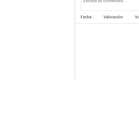
Fecha
Valoración
V
Ángel negro
--
Cómo le conocí
--