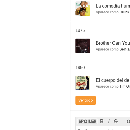
6.0
La comedia hu
Aparece como
Drunk 
Central Park
1975
--
--
Brother Can You
Aparece como
Self (a
1950
--
El cuerpo del del
Aparece como
Tim Gr
Best Man Wins
Ver todo
--