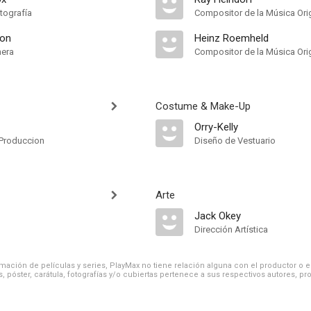
tografía
Compositor de la Música Orig
son
Heinz Roemheld
mera
Compositor de la Música Orig
Costume & Make-Up
Orry-Kelly
Produccion
Diseño de Vestuario
Arte
Jack Okey
Dirección Artística
ación de películas y series, PlayMax no tiene relación alguna con el productor o el d
, póster, carátula, fotografías y/o cubiertas pertenece a sus respectivos autores, pr