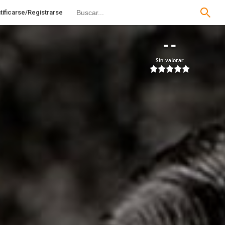
tificarse/Registrarse
--
Sin valorar