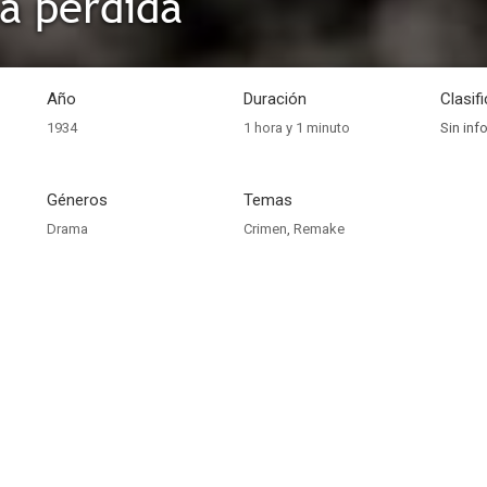
a perdida
Año
Duración
Clasif
1934
1 hora y 1 minuto
Sin inf
Géneros
Temas
Drama
Crimen
,
Remake