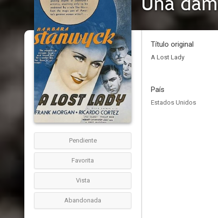
Una dam
Título original
A Lost Lady
País
Estados Unidos
Pendiente
Favorita
Vista
Abandonada