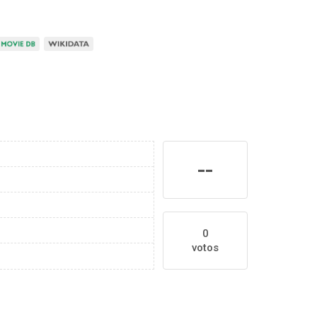
--
0
votos