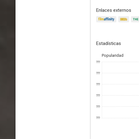
Enlaces externos
Estadísticas
Popularidad
???
???
???
???
???
???