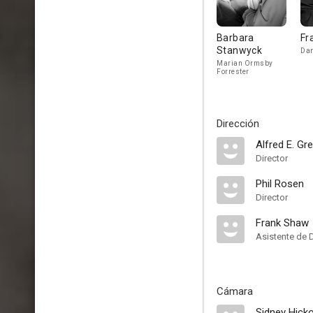
Barbara
Fr
Stanwyck
Dan
Marian Ormsby
Forrester
Dirección
Alfred E. Gr
Director
Phil Rosen
Director
Frank Shaw
Asistente de 
Cámara
Sidney Hick