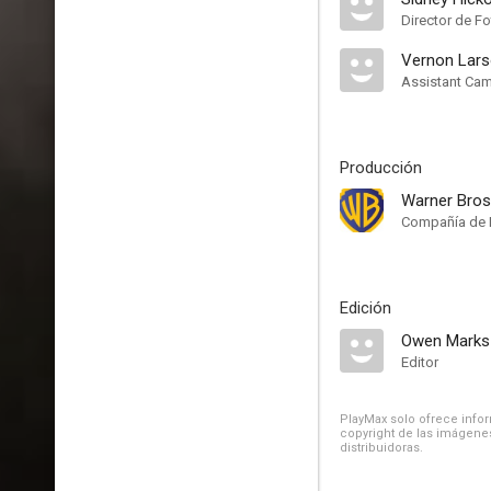
Director de Fo
Vernon Lar
Assistant Ca
Producción
Warner Bros
Compañía de 
Edición
Owen Marks
Editor
PlayMax solo ofrece inform
copyright de las imágenes
distribuidoras.