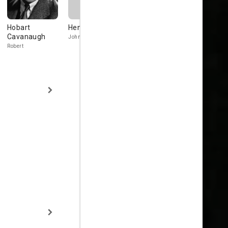
Hobart
Henry Kolker
Rafaela Ottiano
Edward
Cavanaugh
McWade
John Ormsby
Rosa
Robert
Simpson