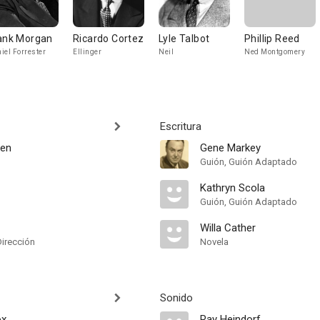
ank Morgan
Ricardo Cortez
Lyle Talbot
Phillip Reed
iel Forrester
Ellinger
Neil
Ned Montgomery
Escritura
een
Gene Markey
Guión, Guión Adaptado
Kathryn Scola
Guión, Guión Adaptado
Willa Cather
Dirección
Novela
Sonido
ox
Ray Heindorf