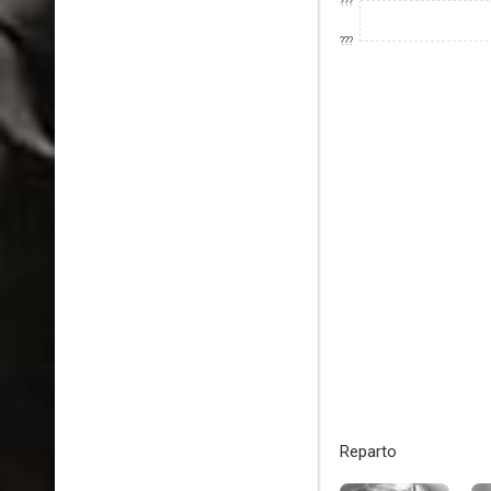
???
???
Reparto