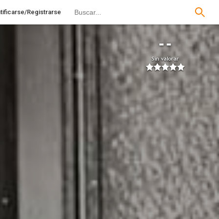
tificarse/Registrarse
--
Sin valorar