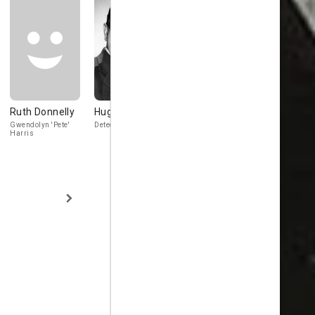
Ruth Donnelly
Hugh Herbert
Alan Dinehart
Marjorie
Gateson
Gwendolyn 'Pete'
Detective Hank Slade
Therme Roberts
Harris
Mrs. Paul