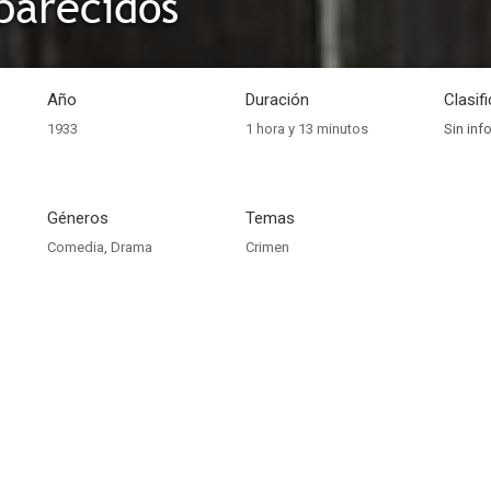
parecidos
Año
Duración
Clasif
1933
1 hora y 13 minutos
Sin inf
Géneros
Temas
Comedia
,
Drama
Crimen