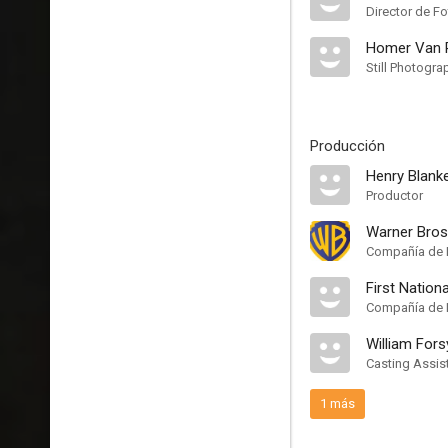
Director de Fo
Homer Van P
Still Photogra
Producción
Henry Blank
Productor
Warner Bros
Compañía de 
First Nationa
Compañía de 
William Fors
Casting Assis
1 más