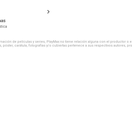
aas
stica
ación de películas y series, PlayMax no tiene relación alguna con el productor o el d
, póster, carátula, fotografías y/o cubiertas pertenece a sus respectivos autores, pr