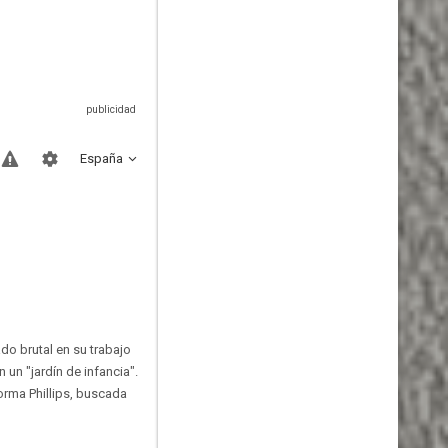
España
o brutal en su trabajo
un "jardín de infancia".
orma Phillips, buscada