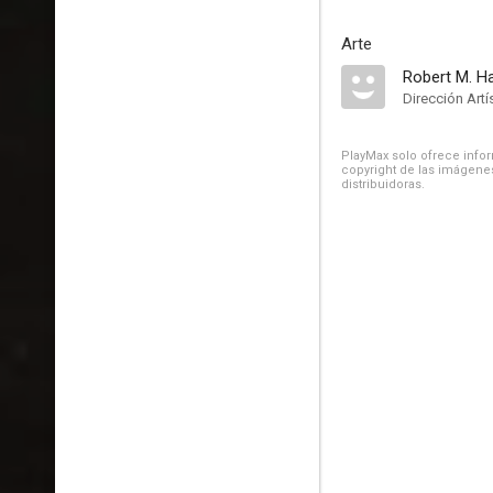
Arte
Robert M. H
Dirección Artí
PlayMax solo ofrece inform
copyright de las imágenes
distribuidoras.