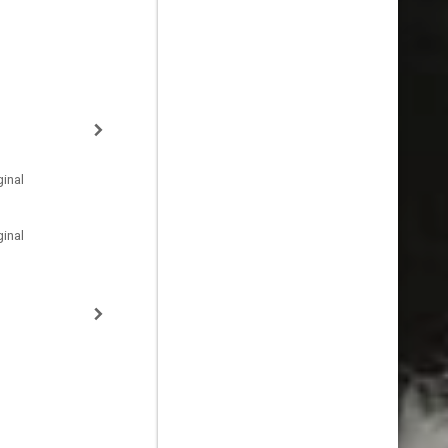
inal
inal