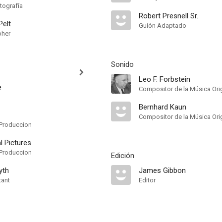
tografía
Robert Presnell Sr.
elt
Guión Adaptado
pher
Sonido
Leo F. Forbstein
e
Compositor de la Música Orig
Bernhard Kaun
Compositor de la Música Orig
Produccion
l Pictures
Produccion
Edición
yth
James Gibbon
tant
Editor