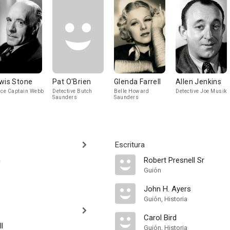
wis Stone
Pat O'Brien
Glenda Farrell
Allen Jenkins
ice Captain Webb
Detective Butch
Belle Howard
Detective Joe Musik
Saunders
Saunders
Escritura
h
Robert Presnell Sr
Guión
John H. Ayers
Guión, Historia
Carol Bird
l
Guión, Historia