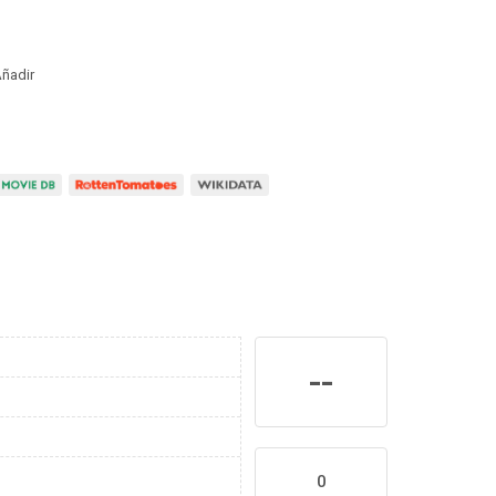
ñadir
--
0