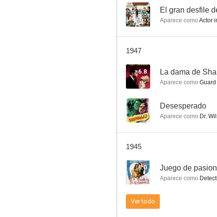
--
El gran desfile 
Aparece como
Actor i
El gran desfile de la comedia
1947
--
6.8
La dama de Sha
Aparece como
Guard 
--
Desesperado
Aparece como
Dr. Wil
1945
Mar de hierba
6.0
Juego de pasio
--
Aparece como
Detective 
Ver todo