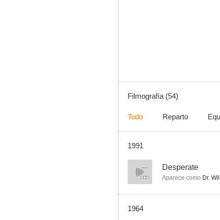
Juego de pasiones
4.7
Filmografía (54)
Todo
Reparto
Equ
1991
El caballero del Oeste
--
--
Desperate
Aparece como
Dr. Wil
1964