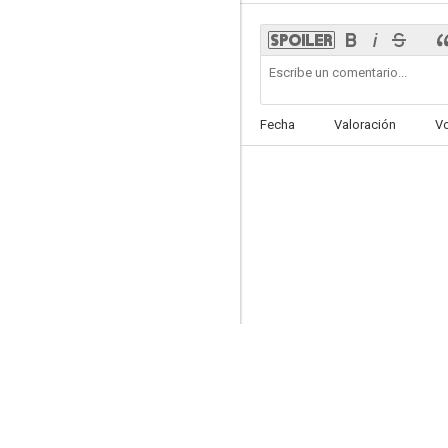
Lucky Jordan
Fecha
Valoración
V
--
Texas
--