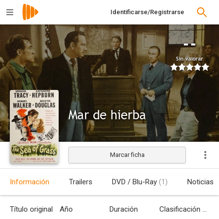
Identificarse/Registrarse
--
Sin valorar
Mar de hierba
Marcar ficha
Estrenada
Información
Trailers
DVD / Blu-Ray
(1)
Noticias
Título original
Año
Duración
Clasificación por edades