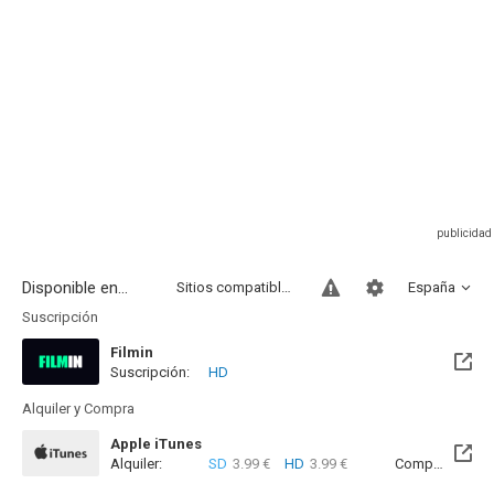
Disponible en...
Sitios compatibles
España
Suscripción
Filmin
Suscripción:
HD
Disponible hasta el Mié, 31 Dic 2031 (Quedan 5 años)
Alquiler y Compra
Apple iTunes
Alquiler:
SD
3.99 €
HD
3.99 €
Compra:
SD
8