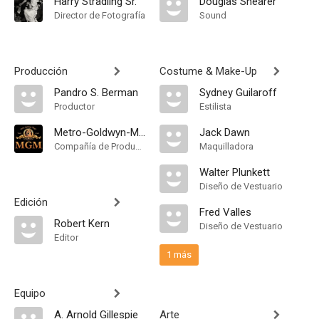
Harry Stradling Sr.
Douglas Shearer
Director de Fotografía
Sound
Producción
Costume & Make-Up
Pandro S. Berman
Sydney Guilaroff
Productor
Estilista
Metro-Goldwyn-Mayer
Jack Dawn
Compañía de Produccion
Maquilladora
Walter Plunkett
Diseño de Vestuario
Edición
Fred Valles
Robert Kern
Diseño de Vestuario
Editor
1 más
Equipo
A. Arnold Gillespie
Arte