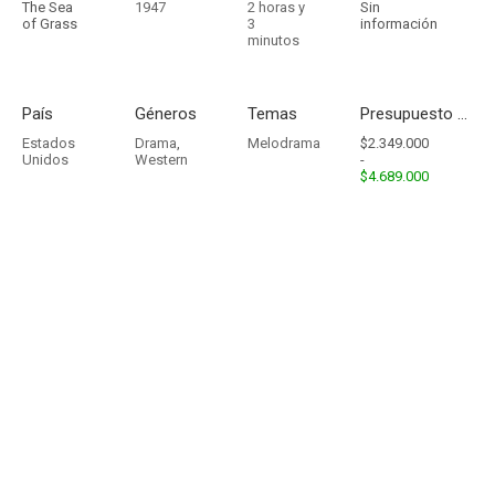
The Sea
1947
2 horas y
Sin
of Grass
3
información
minutos
País
Géneros
Temas
Presupuesto - Ingresos
Estados
Drama
,
Melodrama
$2.349.000
Unidos
Western
-
$4.689.000