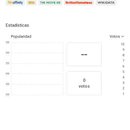
Estadísticas
Popularidad
Votos
???
10
9
--
???
8
7
???
6
5
???
4
0
3
???
votos
2
1
???