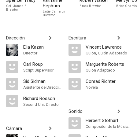
Spencer Tracy
Katharine
Robert Walker
Melvyn Do
Hepburn
Col. James B.
Brock Brewton
Brice Chambe
Brewton
Lutie Cameron
Brewton
Dirección
Escritura
Elia Kazan
Vincent Lawrence
Director
Guión, Guión Adaptado
Carl Roup
Marguerite Roberts
Script Supervisor
Guión Adaptado
Sid Sidman
Conrad Richter
Asistente de Dirección
Novela
Richard Rosson
Second Unit Director
Sonido
Herbert Stothart
Compositor de la Música Original
Cámara