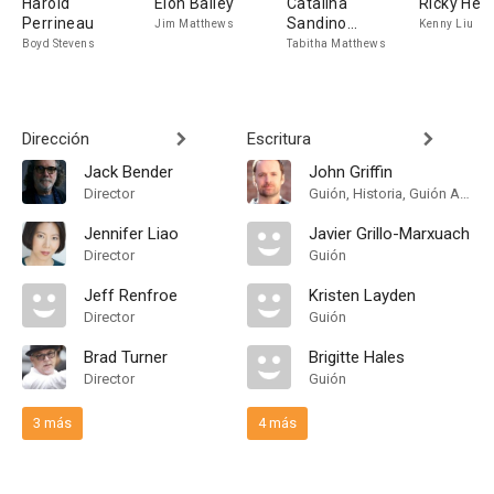
Harold
Eion Bailey
Catalina
Ricky He
Perrineau
Sandino
Jim Matthews
Kenny Liu
Moreno
Boyd Stevens
Tabitha Matthews
Dirección
Escritura
Jack Bender
John Griffin
Director
Guión, Historia, Guión Adaptado
Jennifer Liao
Javier Grillo-Marxuach
Director
Guión
Jeff Renfroe
Kristen Layden
Director
Guión
Brad Turner
Brigitte Hales
Director
Guión
3 más
4 más