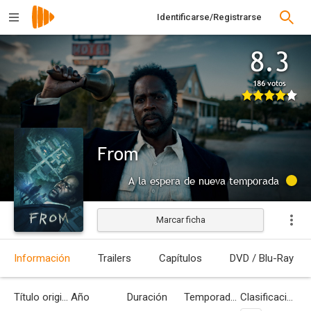
Identificarse/Registrarse
8.3
186 votos
From
A la espera de nueva temporada
Marcar ficha
Información
Trailers
Capítulos
DVD / Blu-Ray
Título original
Año
Duración
Temporadas
Clasificación por edades