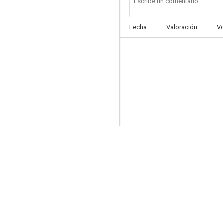
Fecha
Valoración
V
El diablo burlado
6.2
Hello, Dolly!
6.0