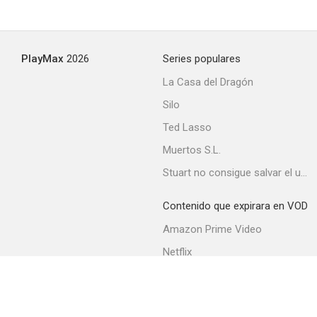
Nube de sangre
PlayMax
2026
Series populares
--
La Casa del Dragón
Silo
Ted Lasso
Muertos S.L.
Stuart no consigue salvar el universo
Contenido que expirara en VOD
Vuelve a mí
Amazon Prime Video
--
Netflix
Movistar+
Filmin