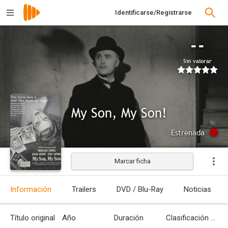
Identificarse/Registrarse
--
Sin valorar
My Son, My Son!
Estrenada
Marcar ficha
Información
Trailers
DVD / Blu-Ray
Noticias
Título original
Año
Duración
Clasificación por edades