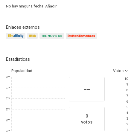
No hay ninguna fecha.
Añadir
Enlaces externos
Estadísticas
Popularidad
Votos
???
10
9
--
???
8
7
???
6
5
???
4
0
3
???
votos
2
1
???