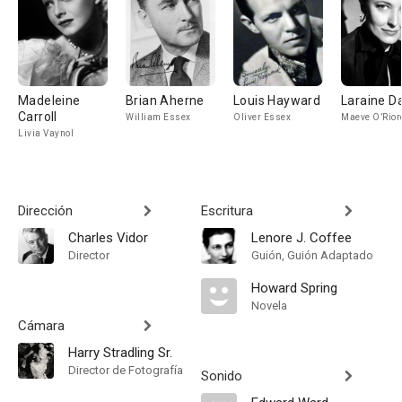
Madeleine
Brian Aherne
Louis Hayward
Laraine D
Carroll
William Essex
Oliver Essex
Maeve O’Rio
Livia Vaynol
Dirección
Escritura
Charles Vidor
Lenore J. Coffee
Director
Guión, Guión Adaptado
Howard Spring
Novela
Cámara
Harry Stradling Sr.
Director de Fotografía
Sonido