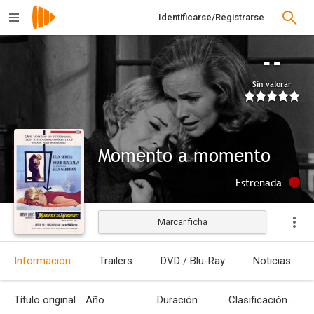
Identificarse/Registrarse
--
Sin valorar
Momento a momento
Estrenada
Marcar ficha
Información
Trailers
DVD / Blu-Ray
Noticias
Título original
Año
Duración
Clasificación por edades