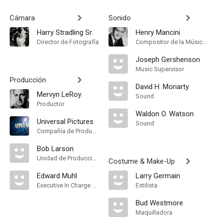
Cámara
Sonido
Harry Stradling Sr.
Henry Mancini
Director de Fotografía
Compositor de la Música Original
Joseph Gershenson
Music Supervisor
Producción
David H. Moriarty
Mervyn LeRoy
Sound
Productor
Waldon O. Watson
Universal Pictures
Sound
Compañía de Produccion
Bob Larson
Unidad de Producción
Costume & Make-Up
Edward Muhl
Larry Germain
Executive In Charge Of Production
Estilista
Bud Westmore
Maquilladora