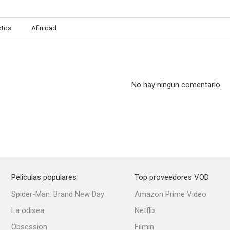
otos
Afinidad
La ley de la inocencia
The Private Lives of Adam and Eve
The Restles
--
--
No hay ningun comentario.
Peliculas populares
Top proveedores VOD
La tierra del orgullo
Francis in the Haunted House
Spider-Man: Brand New Day
Amazon Prime Video
La odisea
Netflix
Obsession
Filmin