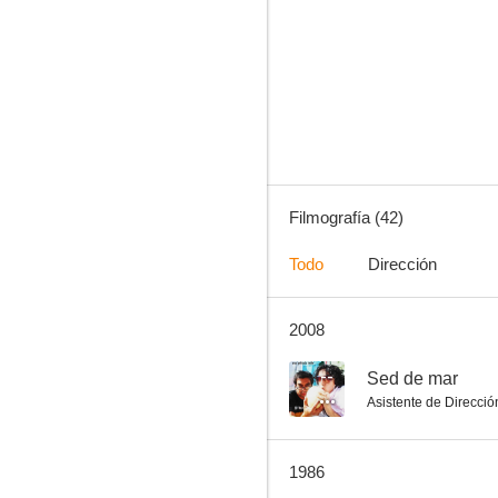
El hombre de las mil caras
--
Filmografía (42)
Todo
Dirección
2008
Car Wash: Un mundo aparte
--
--
Sed de mar
Asistente de Direcció
1986