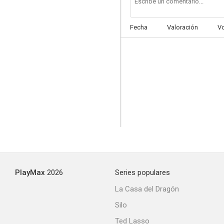
Fecha
Valoración
V
Prometidas sin novio
--
PlayMax
2026
Series populares
Matanza en la Décima Avenida
La Casa del Dragón
Silo
Ted Lasso