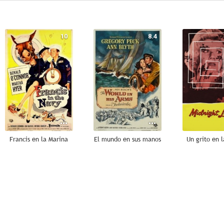
10
8.4
Francis en la Marina
El mundo en sus manos
Un grito en l
6.0
5.5