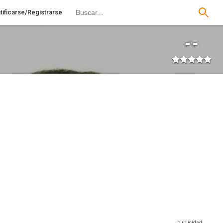
tificarse/Registrarse
--