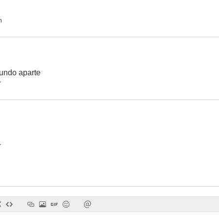
n
La senda del crimen
El pirata del rey
Traición y 
--
--
undo aparte
r
r
La isla de los delfines azules
Las chicas del asfalto
--
--