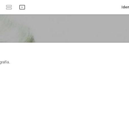
Iden
rafía.