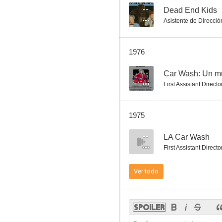
--
Dead End Kids
Asistente de Direcció
Área 12
1976
--
--
Car Wash: Un m
First Assistant Directo
1975
--
LA Car Wash
First Assistant Directo
El favor
Ver todo
--