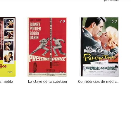
7.3
7.0
6.3
a niebla
La clave de la cuestión
Confidencias de medianoche
3.0
--
--