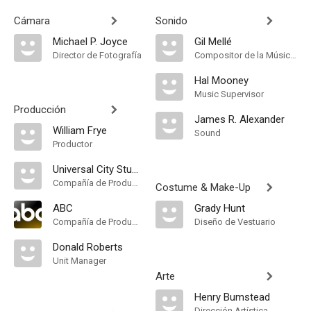
Cámara
Sonido
Michael P. Joyce
Gil Mellé
Director de Fotografía
Compositor de la Música Original, Música
Hal Mooney
Music Supervisor
Producción
James R. Alexander
William Frye
Sound
Productor
Universal City Studios
Compañía de Produccion
Costume & Make-Up
ABC
Grady Hunt
Compañía de Produccion
Diseño de Vestuario
Donald Roberts
Unit Manager
Arte
Henry Bumstead
Dirección Artística