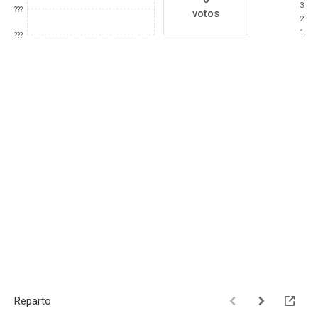
3
???
votos
2
1
???
Reparto