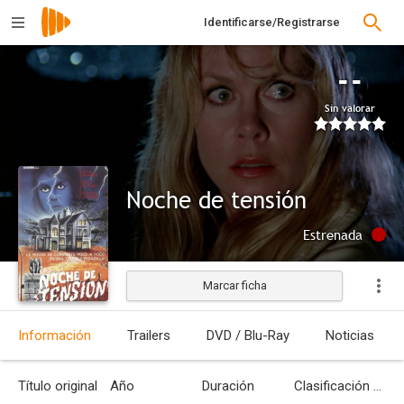
Identificarse/Registrarse
--
Sin valorar
Noche de tensión
Estrenada
Marcar ficha
Información
Trailers
DVD / Blu-Ray
Noticias
Título original
Año
Duración
Clasificación por edades