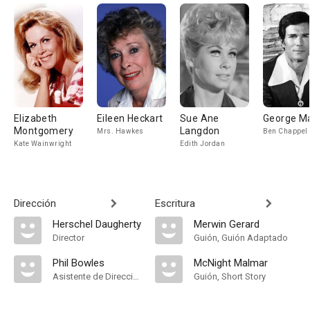
Elizabeth
Eileen Heckart
Sue Ane
George Ma
Montgomery
Langdon
Mrs. Hawkes
Ben Chappel
Kate Wainwright
Edith Jordan
Dirección
Escritura
Herschel Daugherty
Merwin Gerard
Director
Guión, Guión Adaptado
Phil Bowles
McNight Malmar
Asistente de Dirección
Guión, Short Story