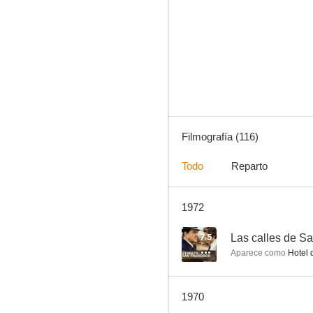
Misterio en México
8.9
Filmografía (116)
Todo
Reparto
1972
Ironside
8.0
7.5
Las calles de S
Aparece como
Hotel 
1970