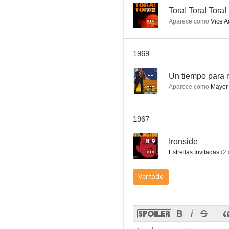
7.3
Tora! Tora! Tora!
Aparece como
Vice A
Mister Ed
1969
7.8
--
Un tiempo para 
Aparece como
Mayor
1967
8.9
Ironside
Estrellas Invitadas
(
2
El desertor de El Álamo
Ver todo
7.5