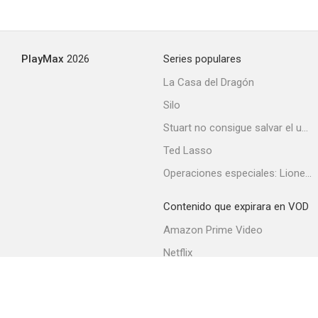
Summer Love
PlayMax
2026
Series populares
--
La Casa del Dragón
Silo
Stuart no consigue salvar el universo
Ted Lasso
Operaciones especiales: Lioness
Contenido que expirara en VOD
Ballinger de Chicago
Amazon Prime Video
--
Netflix
Filmin
Movistar+