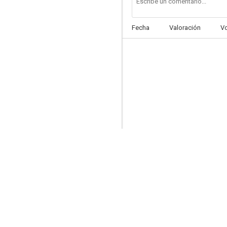
Fecha
Valoración
V
Las calles de San Francisco
7.5
Superman y los hombres topo
7.1