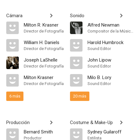
Cámara
Sonido
Milton R. Krasner
Alfred Newman
Director de Fotografía
Compositor de la Música Original, Conductor
William H. Daniels
Harold Humbrock
Director de Fotografía
Sound Editor
Joseph LaShelle
John Lipow
Director de Fotografía
Sound Editor
Milton Krasner
Milo B. Lory
Director de Fotografía
Sound Editor
6 más
20 más
Producción
Costume & Make-Up
Bernard Smith
Sydney Guilaroff
Productor
Estilista