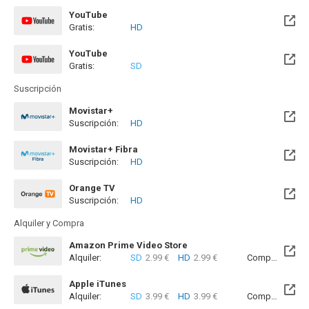
YouTube
Gratis:
HD
YouTube
Gratis:
SD
Suscripción
Movistar+
Suscripción:
HD
Disponible hasta el Mar, 01 Sep 2026 (Quedan 24 días)
Movistar+ Fibra
Suscripción:
HD
Disponible hasta el Mar, 01 Sep 2026 (Quedan 24 días)
Orange TV
Suscripción:
HD
Disponible hasta el Mié, 30 Sep 2026 (Queda 1 mes)
Alquiler y Compra
Amazon Prime Video Store
Alquiler:
SD
2.99 €
HD
2.99 €
Compra:
SD
7
Apple iTunes
Alquiler:
SD
3.99 €
HD
3.99 €
Compra:
SD
8