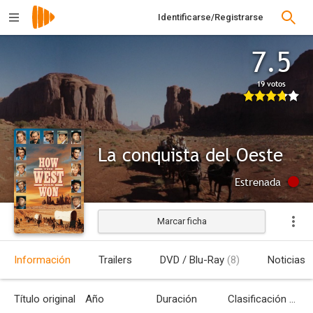
Identificarse/Registrarse
7.5
19 votos
La conquista del Oeste
Estrenada
Marcar ficha
Información
Trailers
DVD / Blu-Ray
(8)
Noticias
Título original
Año
Duración
Clasificación por edades