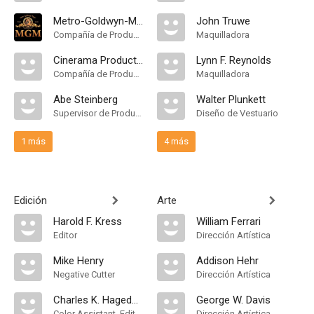
Metro-Goldwyn-Mayer
John Truwe
Compañía de Produccion
Maquilladora
Cinerama Productions Corp
Lynn F. Reynolds
Compañía de Produccion
Maquilladora
Abe Steinberg
Walter Plunkett
Supervisor de Producción, Production Executive
Diseño de Vestuario
1 más
4 más
Edición
Arte
Harold F. Kress
William Ferrari
Editor
Dirección Artística
Mike Henry
Addison Hehr
Negative Cutter
Dirección Artística
Charles K. Hagedon
George W. Davis
Color Assistant, Editorial Consultant
Dirección Artística