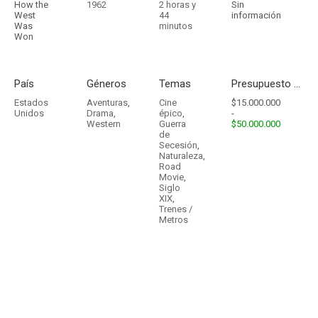
How the
1962
2 horas y
Sin
West
44
información
Was
minutos
Won
País
Géneros
Temas
Presupuesto - Ingresos
Estados
Aventuras
,
Cine
$15.000.000
Unidos
Drama
,
épico
,
-
Western
Guerra
$50.000.000
de
Secesión
,
Naturaleza
,
Road
Movie
,
Siglo
XIX
,
Trenes /
Metros