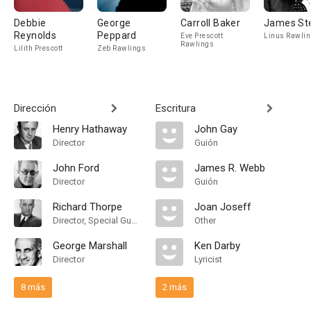
Debbie
George
Carroll Baker
James St
Reynolds
Peppard
Eve Prescott
Linus Rawli
Rawlings
Lilith Prescott
Zeb Rawlings
Dirección
Escritura
Henry Hathaway
John Gay
Director
Guión
John Ford
James R. Webb
Director
Guión
Richard Thorpe
Joan Joseff
Director, Special Guest Director
Other
George Marshall
Ken Darby
Director
Lyricist
8 más
2 más