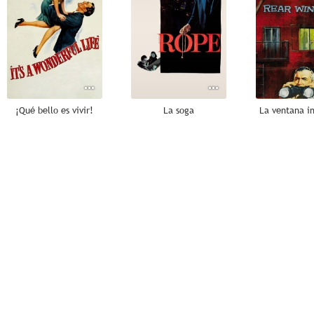
¡Qué bello es vivir!
La soga
La ventana in
9.8
8.5
Érase una vez en Hollywood
El invisible Harvey
El gran c
8.0
8.0