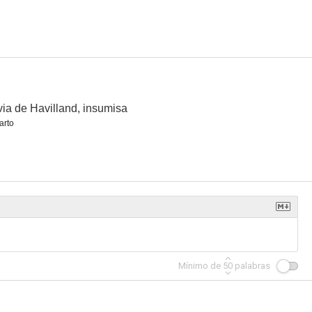
via de Havilland, insumisa
arto
litario
La última bala
Música y lágrimas
7.0
7.0
7.0
Mínimo de
50
palabras
r sin ti
Lazo sagrado
El séptimo cielo