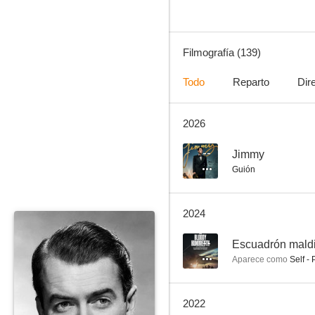
Filmografía (139)
Todo
Reparto
Dir
2026
Caballero sin espada
7.5
--
Jimmy
Guión
2024
--
Escuadrón maldi
Aparece como
Self - 
Norte y Sur: Cielo e Infierno
2022
7.1