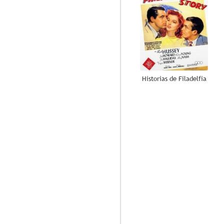
Historias de Filadelfia
7.6
El hombre que sabía demasiado
8.2