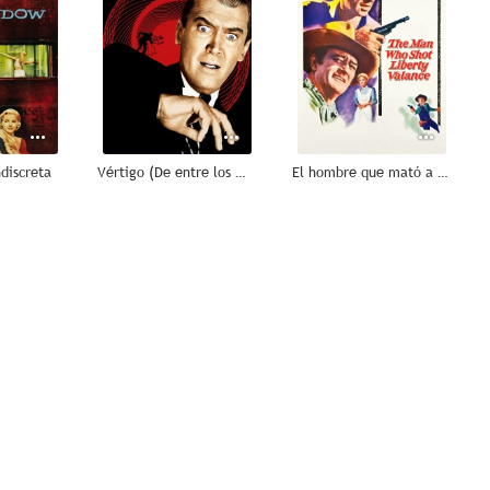
discreta
Vértigo (De entre los muertos)
El hombre que mató a Liberty Valance
8.4
8.3
8.2
ombate
Norte y Sur
Vive como quieras
8.0
8.0
7.6