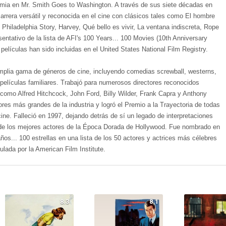
emia en Mr. Smith Goes to Washington. A través de sus siete décadas en
arrera versátil y reconocida en el cine con clásicos tales como El hombre
Philadelphia Story, Harvey, Qué bello es vivir, La ventana indiscreta, Rope
sentativo de la lista de AFI's 100 Years... 100 Movies (10th Anniversary
películas han sido incluidas en el United States National Film Registry.
mplia gama de géneros de cine, incluyendo comedias screwball, westerns,
y películas familiares. Trabajó para numerosos directores reconocidos
 como Alfred Hitchcock, John Ford, Billy Wilder, Frank Capra y Anthony
s más grandes de la industria y logró el Premio a la Trayectoria de todas
ine. Falleció en 1997, dejando detrás de sí un legado de interpretaciones
 de los mejores actores de la Época Dorada de Hollywood. Fue nombrado en
años... 100 estrellas en una lista de los 50 actores y actrices más célebres
lada por la American Film Institute.
8.3
8.1