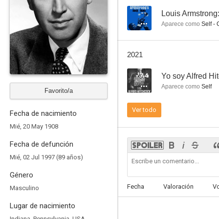
--
Louis Armstrong
Aparece como
Self - 
2021
7.4
Yo soy Alfred Hi
Aparece como
Self
Favorito/a
Aeropuerto 77
Ver todo
Fecha de nacimiento
7.0
Mié, 20 May 1908
Fecha de defunción
Mié, 02 Jul 1997 (89 años)
Género
Fecha
Valoración
V
Masculino
Lugar de nacimiento
Momentos de peligro
Indiana, Pennsylvania, USA