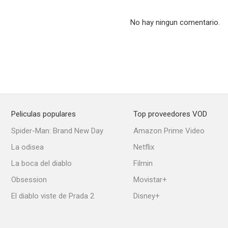
7.0
6.9
No hay ningun comentario.
Peliculas populares
Top proveedores VOD
Colorado Jim
El vuelo del Fénix
Ella, él y
Spider-Man: Brand New Day
Amazon Prime Video
6.7
6.7
La odisea
Netflix
La boca del diablo
Filmin
Obsession
Movistar+
El diablo viste de Prada 2
Disney+