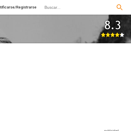
tificarse/Registrarse
8.3