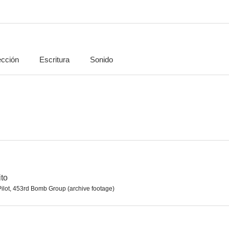
ección
Escritura
Sonido
Derecho a elegir
Bandolero
7.5
7.5
to
Pilot, 453rd Bomb Group (archive footage)
La conquista del Oeste
El bazar de las sorpresas
Yo soy Alfred 
7.1
7.0