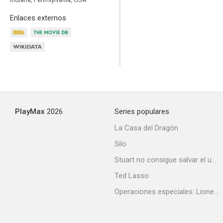
7.0
Enlaces externos
PlayMax
2026
Series populares
El último gángster
La Casa del Dragón
6.7
Silo
Stuart no consigue salvar el universo
Ted Lasso
Operaciones especiales: Lioness