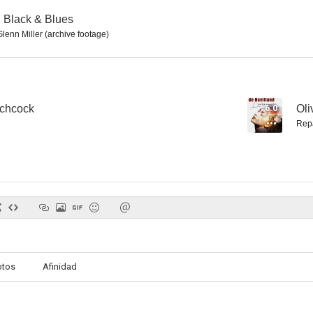
: Black & Blues
Glenn Miller (archive footage)
tchcock
6.0
Oli
Rep
Dos cabalgan juntos
El valle de la violencia
El héroe so
7.0
7.0
otos
Afinidad
Malaca
Yo creo en ti
No puedo vivi