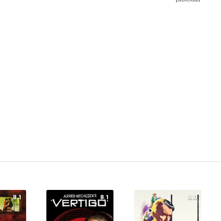
8.1
8.1
8.0