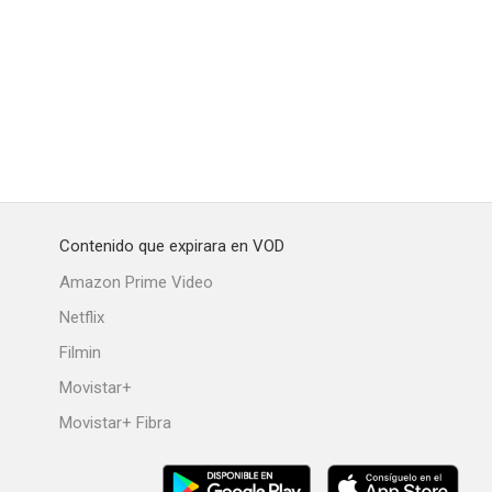
6.9
6.8
6.8
Contenido que expirara en VOD
 Asta
Me enamoré de una bruja
El último pistolero
Amazon Prime Video
6.6
6.5
6.5
Netflix
Filmin
Movistar+
Movistar+ Fibra