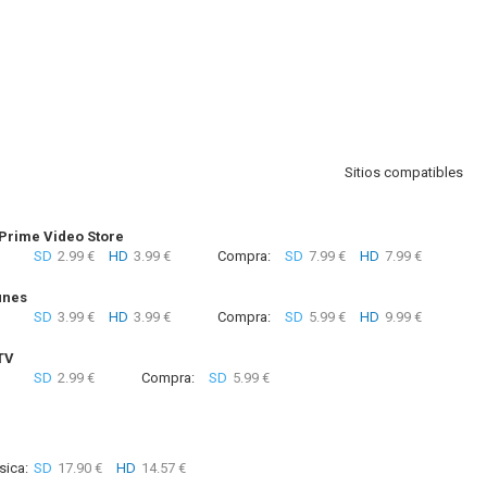
Sitios compatibles
rime Video Store
SD
2.99 €
HD
3.99 €
Compra:
SD
7.99 €
HD
7.99 €
unes
SD
3.99 €
HD
3.99 €
Compra:
SD
5.99 €
HD
9.99 €
TV
SD
2.99 €
Compra:
SD
5.99 €
sica:
SD
17.90 €
HD
14.57 €