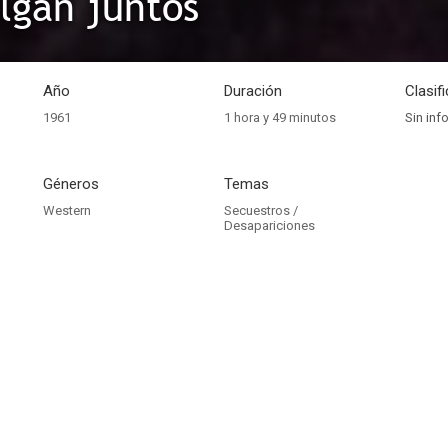
lgan juntos
Año
Duración
Clasif
1961
1 hora y 49 minutos
Sin inf
Géneros
Temas
Western
Secuestros /
Desapariciones