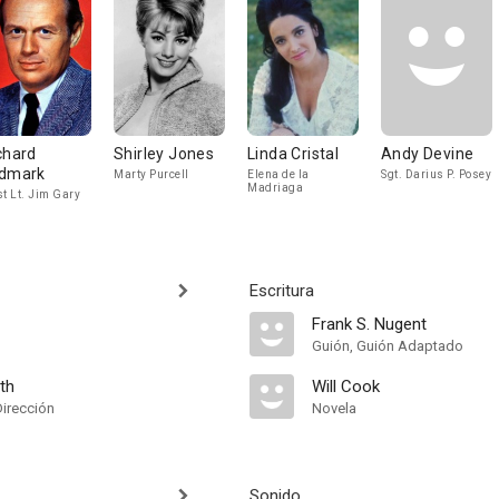
chard
Shirley Jones
Linda Cristal
Andy Devine
dmark
Marty Purcell
Elena de la
Sgt. Darius P. Posey
Madriaga
st Lt. Jim Gary
Escritura
Frank S. Nugent
Guión, Guión Adaptado
th
Will Cook
Dirección
Novela
Sonido