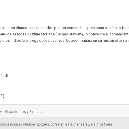
risioneros blancos secuestrados por los comanches presionan al ejército fede
sario de Tascosa, Guthrie McCabe (James Stewart), lo convence el comandant
n los indios la entrega de los cautivos. Le acompañará en su misión el tenien
ñadir
(1)
or
Hace 6 años y 8 meses
crítica podría contener spoilers, pulse en este mensaje para mostrarla