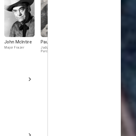
John McIntire
Paul Birch
Willis Bouchey
Harry Carey
Major Frazer
Judge Edward
Mr. Harry J. Wringle
Purcell