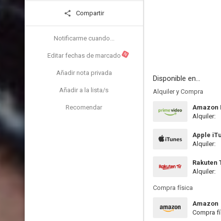
Compartir
Notificarme cuando...
N
Editar fechas de marcado
Añadir nota privada
Disponible en...
Añadir a la lista/s
Alquiler y Compra
Recomendar
Amazon P
Alquiler:
Apple iT
Alquiler:
Rakuten 
Alquiler:
Compra física
Amazon
Compra fí