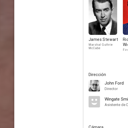
James Stewart
Ri
Wi
Marshal Guthrie
McCabe
Fir
Dirección
John Ford
Director
Wingate Smi
Asistente de 
Cámara