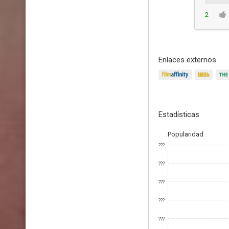
2
Enlaces externos
Estadísticas
Popularidad
???
???
???
???
???