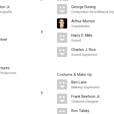
on Jr.
George Duning
tografía
Compositor de la Música Orig
Arthur Morton
Orquestador
Harry D. Mills
etner
Sound
Charles J. Rice
Sound Supervisor
ctures
Produccion
Costume & Make-Up
Ben Lane
Makeup Supervisor
Frank Beetson Jr.
Costume Designer
Ron Talsky