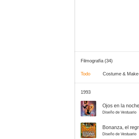
El fin de Sheila
--
Filmografía (34)
Todo
Costume & Make
1993
Snapdragon
--
--
Ojos en la noche 
Diseño de Vestuario
--
Bonanza, el reg
Diseño de Vestuario