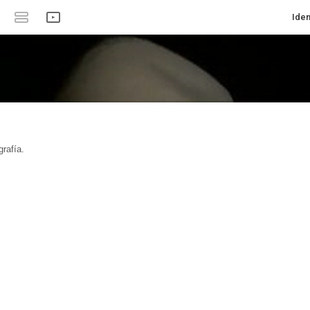
Iden
rafía.