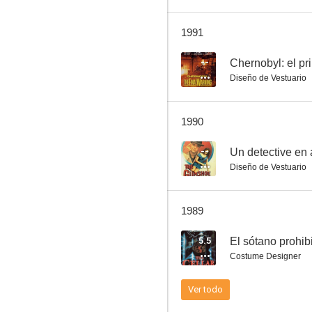
1991
Kamikaze Detroit
--
Chernobyl: el pri
Diseño de Vestuario
--
1990
--
Un detective en
Diseño de Vestuario
1989
La herencia de los Bloodshy
5.5
El sótano prohib
--
Costume Designer
Ver todo