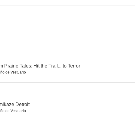
 Francisco
Max's Bar
El felino
--
--
--
m Prairie Tales: Hit the Trail... to Terror
ño de Vestuario
Sheila Levine Is Dead and Living in New York
99,44% muerto
El supergolpe
ikaze Detroit
--
ño de Vestuario