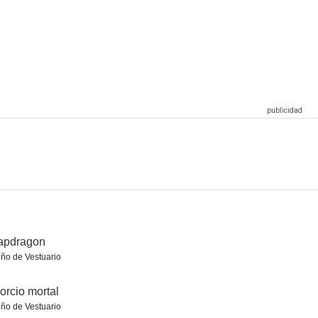
del miedo
El sótano prohibido
Ojos en la noche III
--
--
--
Chernobyl: el principio del fin
Un detective en apuros
Grim Prairie Tales: Hit the Trail... to Terror
--
--
--
apdragon
ño de Vestuario
orcio mortal
ño de Vestuario