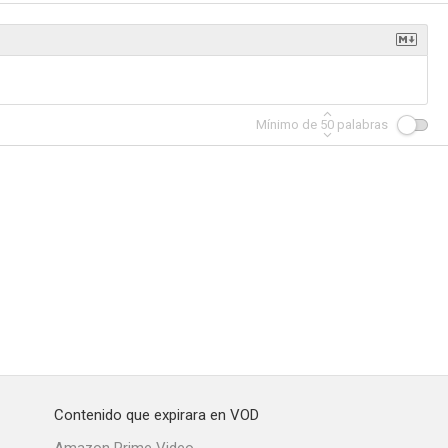
Dime que me amas, Junie Moon
Mínimo de
50
palabras
Contenido que expirara en VOD