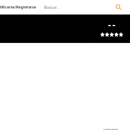
tificarse/Registrarse
--