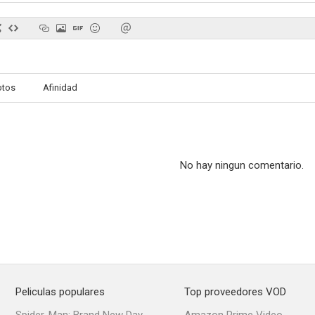
Kansas City Bomber
Extraña amistad
otos
Afinidad
No hay ningun comentario.
Peliculas populares
Top proveedores VOD