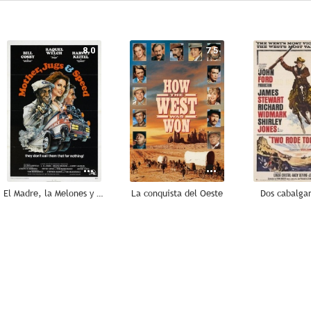
8.0
7.5
El Madre, la Melones y el Ruedas
La conquista del Oeste
Dos cabalga
6.4
6.3