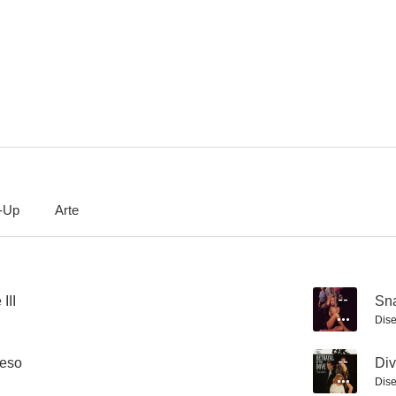
Los tres mosqueteros: Los diamantes de la reina
Los cuatro mosqueteros
El mensajero 
--
--
-Up
Arte
Bonanza, el regreso
Divorcio mortal
--
--
III
--
Sn
Dise
reso
--
Div
Dise