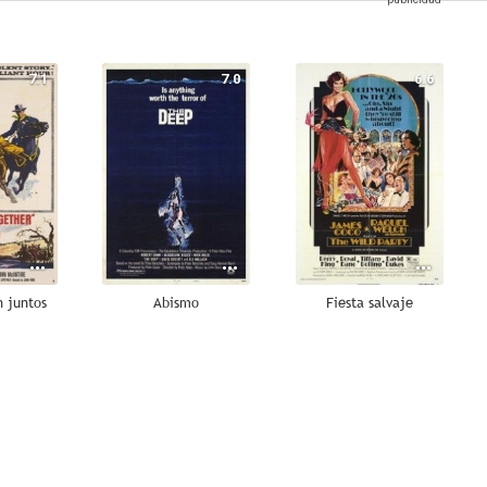
7.1
7.0
6.6
n juntos
Abismo
Fiesta salvaje
6.3
5.5
--