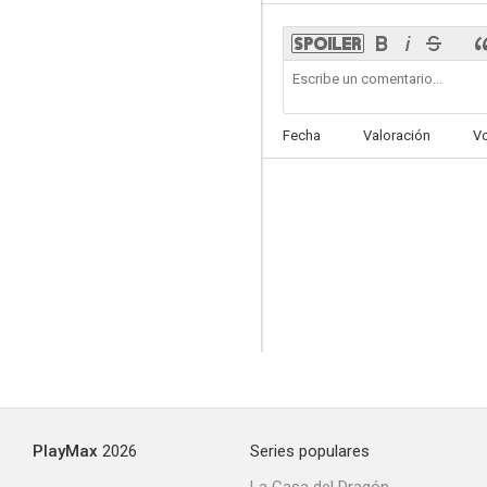
Paz separada
Fecha
Valoración
V
PlayMax
2026
Series populares