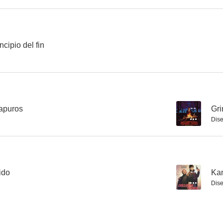
La doble imagen del crimen
Cuando fuimos campeones
El golfo de San
ncipio del fin
--
--
 apuros
--
Gri
Dise
Ecos de un verano
Aquel loco loco oeste
ido
--
Kam
--
--
Dise