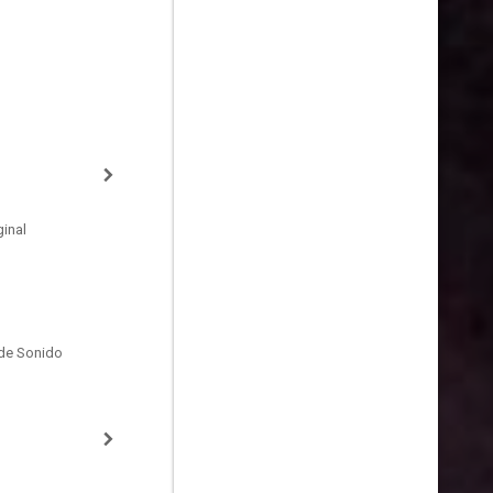
inal
de Sonido