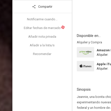
Compartir
Notificarme cuando...
N
Editar fechas de marcado
Disponible en...
Añadir nota privada
Alquiler y Compra
Añadir a la lista/s
Amazon P
Recomendar
Alquiler:
Apple iT
Alquiler:
Sinopsis
Jeannie, una bonita chic
experimentando nuevas t
federal y un hombre de a