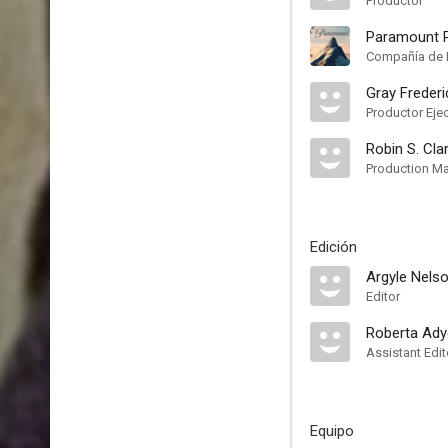
Productor
Paramount P
Compañía de 
Gray Freder
Productor Eje
Robin S. Cla
Production M
Edición
Argyle Nelso
Editor
Roberta Ady
Assistant Edit
Equipo