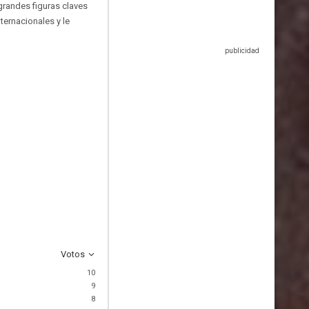
 grandes figuras claves
ternacionales y le
Votos
10
9
8