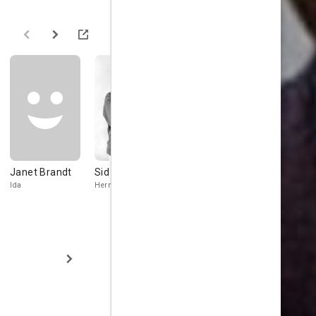
Janet Brandt
Sid Melton
David Hall
Zooey Hall
Ida
Herman
Carlin