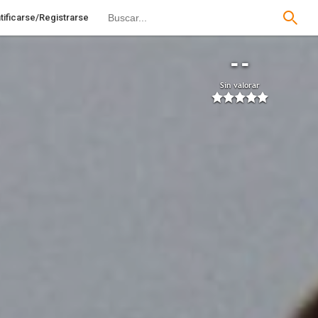
tificarse/Registrarse
--
Sin valorar