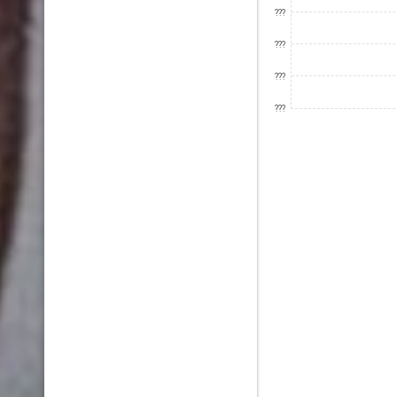
???
???
???
???