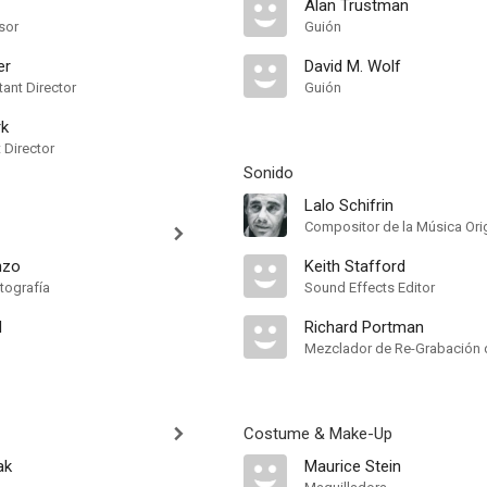
Alan Trustman
sor
Guión
er
David M. Wolf
ant Director
Guión
rk
t Director
Sonido
Lalo Schifrin
Compositor de la Música Orig
nzo
Keith Stafford
tografía
Sound Effects Editor
d
Richard Portman
Mezclador de Re-Grabación 
Costume & Make-Up
ak
Maurice Stein