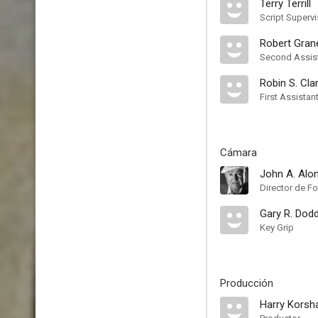
Terry Terrill
Script Supervi
Robert Gran
Second Assist
Robin S. Cla
First Assistan
Cámara
John A. Alo
Director de Fo
Gary R. Dod
Key Grip
Producción
Harry Korsh