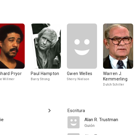
chard Pryor
Paul Hampton
Gwen Welles
Warren J.
Kemmerling
e Willmer
Barry Strong
Sherry Nielson
Dutch Schiller
Escritura
ie
Alan R. Trustman
Guión