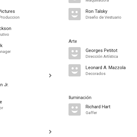
Maquilladora
ictures
Ron Talsky
Produccion
Diseño de Vestuario
ickson
cutivo
Arte
rk
Georges Petitot
anager
Dirección Artística
Leonard A. Mazzola
Decorados
n Jr.
Iluminación
e
Richard Hart
or
Gaffer