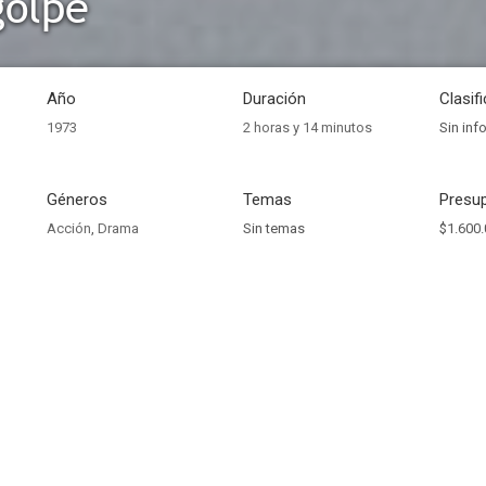
golpe
Año
Duración
Clasif
1973
2 horas y 14 minutos
Sin inf
Géneros
Temas
Presup
Acción
,
Drama
Sin temas
$1.600.