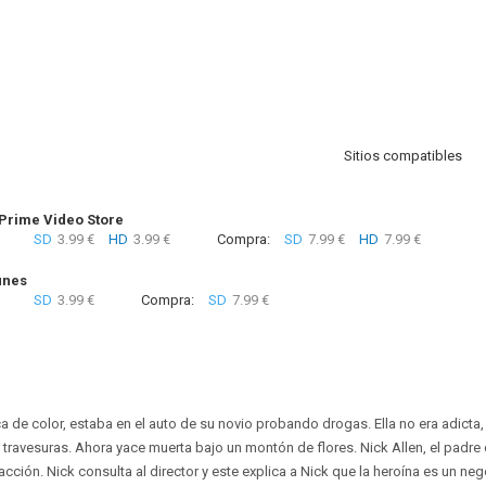
Sitios compatibles
rime Video Store
SD
3.99 €
HD
3.99 €
Compra:
SD
7.99 €
HD
7.99 €
unes
SD
3.99 €
Compra:
SD
7.99 €
a de color, estaba en el auto de su novio probando drogas. Ella no era adicta,
ravesuras. Ahora yace muerta bajo un montón de flores. Nick Allen, el padre 
cción. Nick consulta al director y este explica a Nick que la heroína es un ne