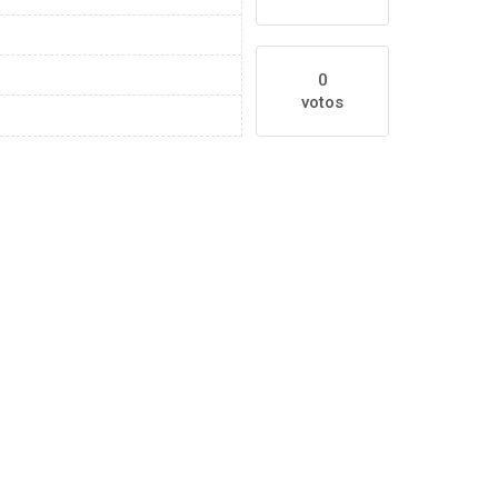
0
votos