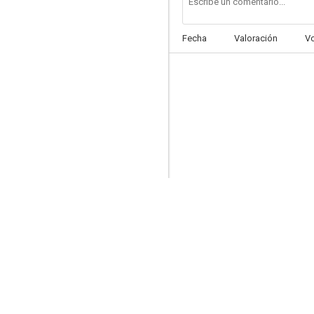
Fecha
Valoración
V
Me enamoré de una bruja
6.3
La ingenua explosiva
6.0