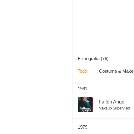
El hombre del brazo de oro
7.5
Filmografía (76)
Todo
Costume & Make
1981
Estudio de modelos
7.1
--
Fallen Angel
Makeup Supervisor
1979