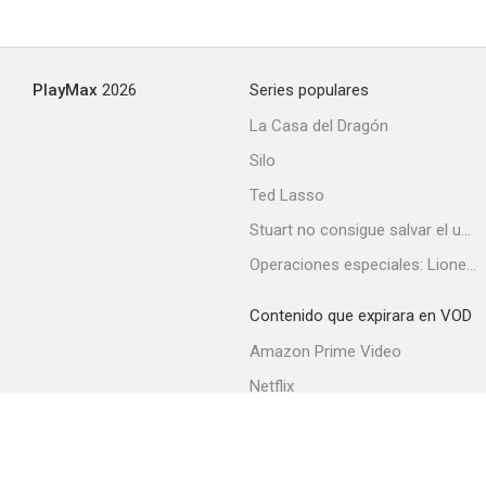
13 chicas aterrorizadas
PlayMax
2026
Series populares
--
La Casa del Dragón
Silo
Ted Lasso
Stuart no consigue salvar el universo
Operaciones especiales: Lioness
Contenido que expirara en VOD
The Underwater City
Amazon Prime Video
--
Netflix
Filmin
Movistar+