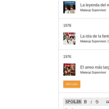
--
Makeup Supervisor
Mayor Dundee
1978
7.0
--
La isla de la fan
Makeup Supervisor
(
1976
--
El arreo más lar
Makeup Supervisor
Llegaron a Cordura
Ver todo
6.8