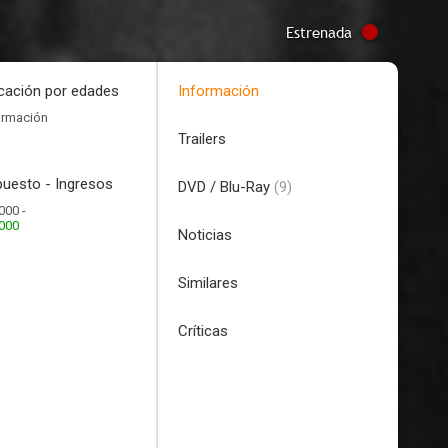
Estrenada
icación por edades
Información
ormación
Trailers
uesto - Ingresos
DVD / Blu-Ray
(9)
000 -
.000
Noticias
Similares
Críticas