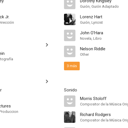
ey
Dorothy Kingsley
Guión, Guión Adaptado
ck Jr.
Lorenz Hart
Dirección
Guión, Lyricist
John O'Hara
Novela, Libro
Nelson Riddle
ein
Other
tografía
3 más
r
Sonido
Morris Stoloff
ctures
Produccion
Richard Rodgers
Compositor de la Música Ori