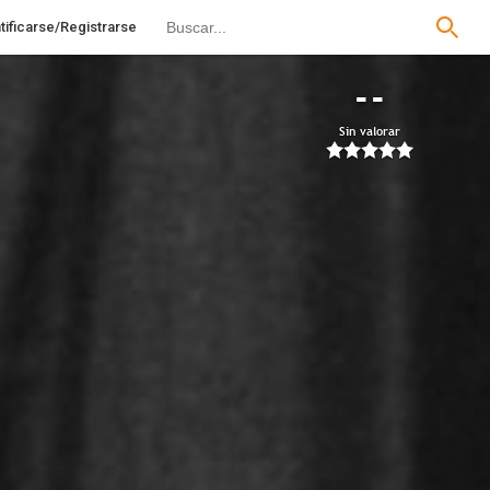
tificarse/Registrarse
--
Sin valorar