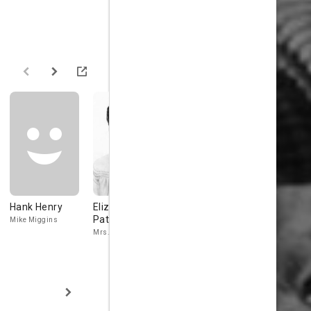
Hank Henry
Elizabeth
Hermes Pan
John Alba
Patterson
Mike Miggins
Choreographer at
Guest at Chari
Dress Rehearsal
Ball (uncredit
Mrs. Casey
(uncredited)