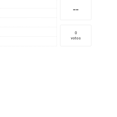
--
0
votos