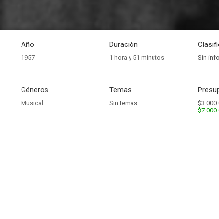
Año
Duración
Clasif
1957
1 hora y 51 minutos
Sin inf
Géneros
Temas
Presup
Musical
Sin temas
$3.000.
$7.000