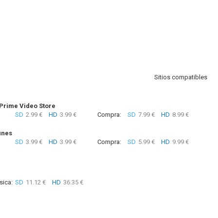
Sitios compatibles
rime Video Store
SD
2.99 €
HD
3.99 €
Compra:
SD
7.99 €
HD
8.99 €
unes
SD
3.99 €
HD
3.99 €
Compra:
SD
5.99 €
HD
9.99 €
sica:
SD
11.12 €
HD
36.35 €