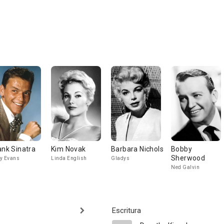
ank Sinatra
Kim Novak
Barbara Nichols
Bobby
Sherwood
y Evans
Linda English
Gladys
Ned Galvin
Escritura