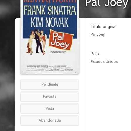
Pal Joey
Título original
Pal Joey
País
Estados Unidos
Pendiente
Favorita
Vista
Abandonada