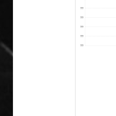
???
???
???
???
???