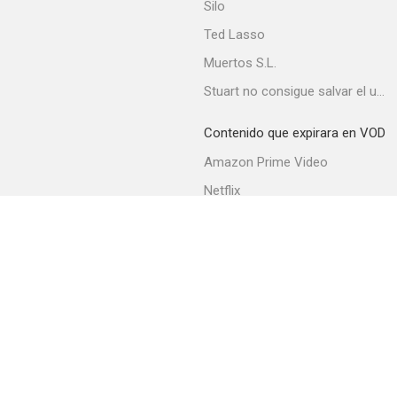
Silo
Ted Lasso
Muertos S.L.
Stuart no consigue salvar el universo
Contenido que expirara en VOD
Amazon Prime Video
Netflix
Movistar+
Filmin
Movistar+ Fibra