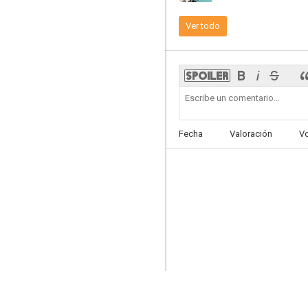
Ver todo
Cita en Sundown
5.0
Fecha
Valoración
V
El salario de la violencia
--