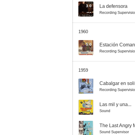
3.0
La defensora
Recording Supervisi
El último hurra
1960
6.0
5.0
Estación Coma
Recording Supervisi
1959
6.2
Cabalgar en soli
Recording Supervisi
Mujeres ligeras (Ladies of Leisure)
--
Las mil y una...
5.9
Sound
--
The Last Angry
Sound Supervisor