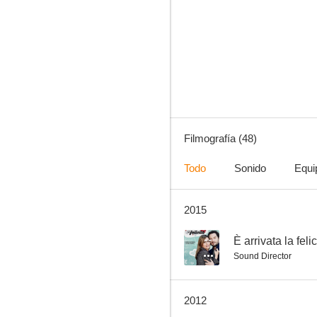
El secreto de vivir
6.8
Filmografía (48)
Todo
Sonido
Equi
2015
Me enamoré de una bruja
6.3
--
È arrivata la felic
Sound Director
2012