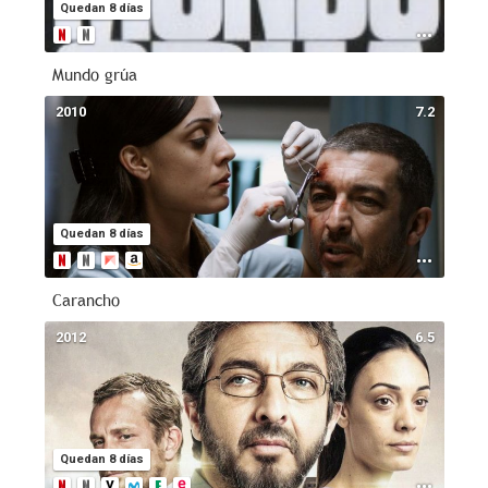
Quedan 8 días
Mundo grúa
2010
7.2
Quedan 8 días
Carancho
2012
6.5
Quedan 8 días