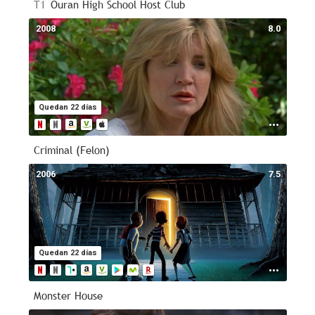
T1
Ouran High School Host Club
2008
8.0
Quedan 22 días
Criminal (Felon)
2006
7.5
Quedan 22 días
Monster House