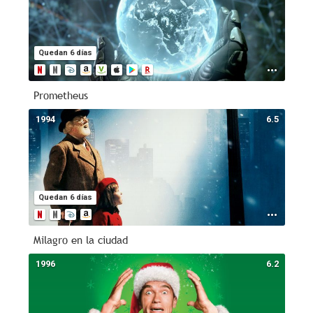
Quedan 6 días
Prometheus
1994
6.5
Quedan 6 días
Milagro en la ciudad
1996
6.2