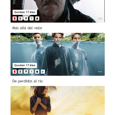
Quedan 17 días
Más allá del valor
2004
6.4
Quedan 17 días
De perdidos al río
2017
7.8