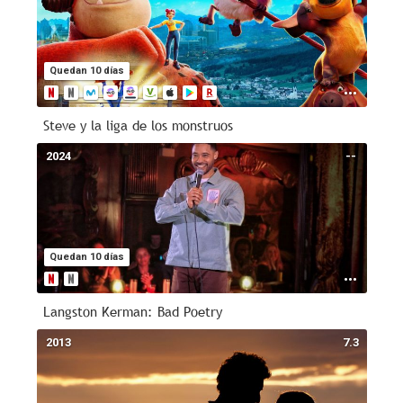
Quedan 10 días
Steve y la liga de los monstruos
2024
--
Quedan 10 días
Langston Kerman: Bad Poetry
2013
7.3