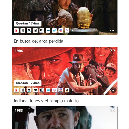
Quedan 17 días
En busca del arca perdida
1984
7.7
Quedan 17 días
Indiana Jones y el templo maldito
1983
7.5