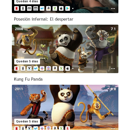
Quedan 4 días
Posesión infernal: El despertar
2008
7.1
Quedan 5 días
Kung Fu Panda
2011
6.8
Quedan 5 días