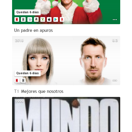
Quedan 6 días
Un padre en apuros
2018
8.3
Quedan 6 días
T1
Mejores que nosotros
1999
--