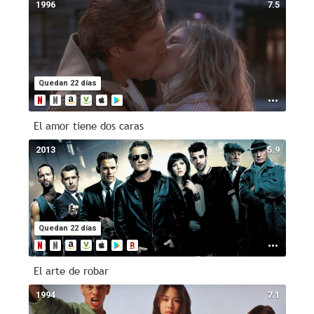
1996
7.5
Quedan 22 días
El amor tiene dos caras
2013
5.9
Quedan 22 días
El arte de robar
1994
7.1