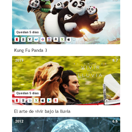
Quedan 5 días
Kung Fu Panda 3
2019
8.7
Quedan 5 días
El arte de vivir bajo la lluvia
2012
6.6