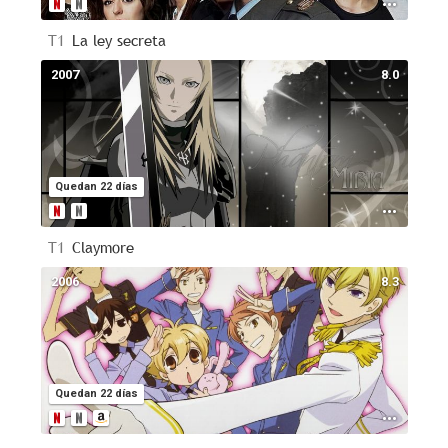
T1
La ley secreta
2007
8.0
Quedan 22 días
T1
Claymore
2006
8.3
Quedan 22 días