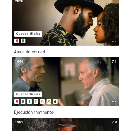
2020
--
Quedan 15 días
Amor de verdad
1999
7.1
Quedan 16 días
Ejecución inminente
1981
7.9