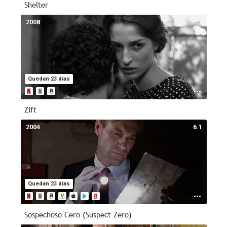
Shelter
2008
--
Quedan 23 días
Zift
2004
6.1
Quedan 23 días
Sospechoso Cero (Suspect Zero)