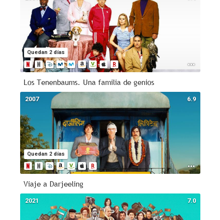
Quedan 2 días
Los Tenenbaums. Una familia de genios
2007
6.9
Quedan 2 días
Viaje a Darjeeling
2021
7.0