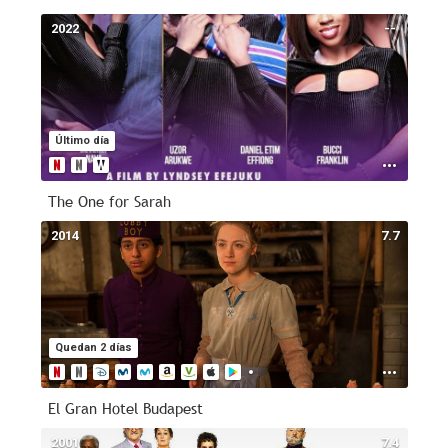
2022
--
Último día
The One for Sarah
2014
7.7
Quedan 2 días
El Gran Hotel Budapest
2001
7.4