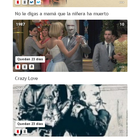
No le digas a mamá que la niñera ha muerto
1987
10
Quedan 23 días
Crazy Love
2010
--
Quedan 23 días