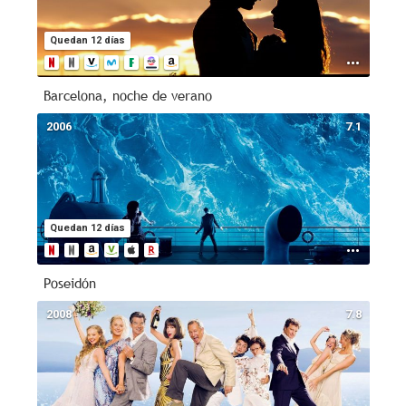
Quedan 12 días
Barcelona, noche de verano
2006
7.1
Quedan 12 días
Poseidón
2008
7.8