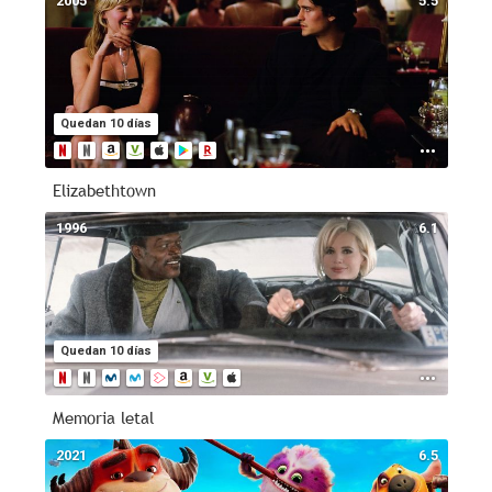
2005
5.5
Quedan 10 días
Elizabethtown
1996
6.1
Quedan 10 días
Memoria letal
2021
6.5