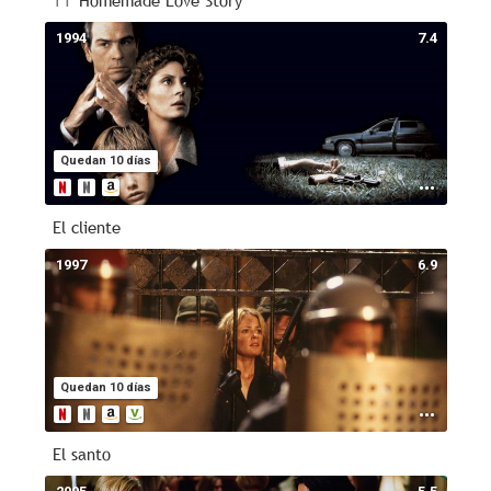
T1
Homemade Love Story
1994
7.4
Quedan 10 días
El cliente
1997
6.9
Quedan 10 días
El santo