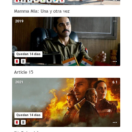
Mamma Mia: Una y otra vez
2019
--
Quedan 14 días
Article 15
2021
6.1
Quedan 14 días