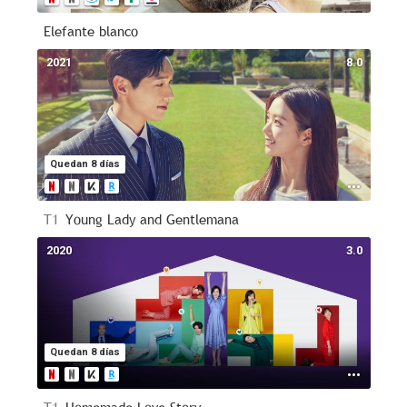
Elefante blanco
2021
8.0
Quedan 8 días
T1
Young Lady and Gentlemana
2020
3.0
Quedan 8 días