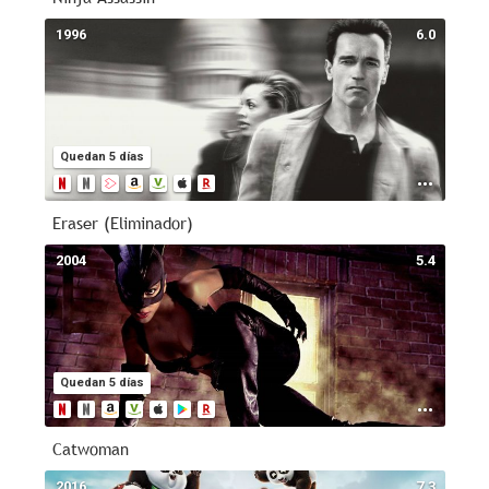
1996
6.0
Quedan 5 días
Eraser (Eliminador)
2004
5.4
Quedan 5 días
Catwoman
2016
7.3