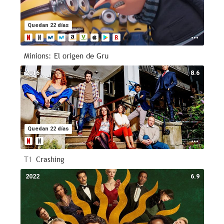
Quedan 22 días
Minions: El origen de Gru
2016
8.6
Quedan 22 días
T1
Crashing
2022
6.9