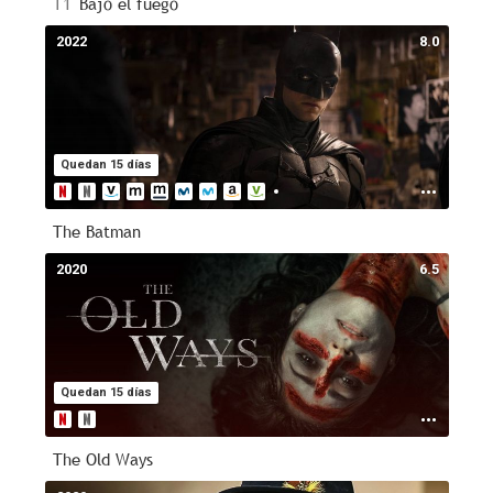
T1
Bajo el fuego
2022
8.0
Quedan 15 días
The Batman
2020
6.5
Quedan 15 días
The Old Ways