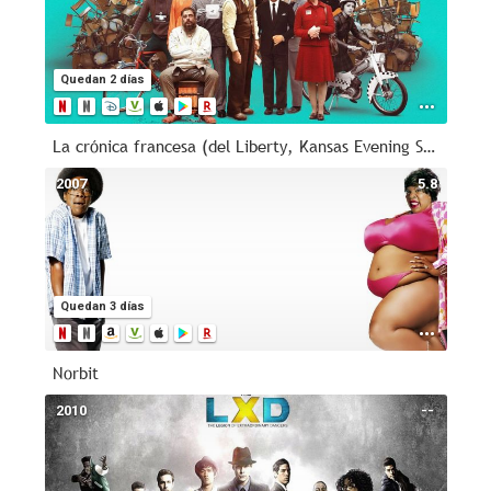
Quedan 2 días
La crónica francesa (del Liberty, Kansas Evening Sun)
2007
5.8
Quedan 3 días
Norbit
2010
--