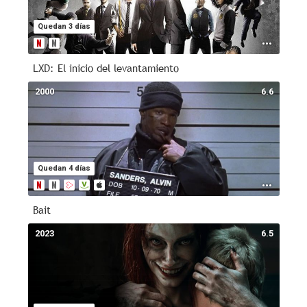
Quedan 3 días
LXD: El inicio del levantamiento
2000
6.6
Quedan 4 días
Bait
2023
6.5