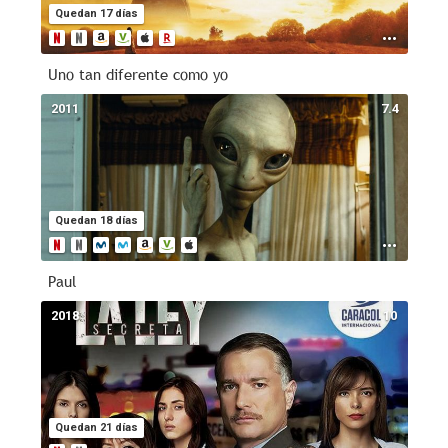
Quedan 17 días
Uno tan diferente como yo
2011
7.4
Quedan 18 días
Paul
2018
10
Quedan 21 días