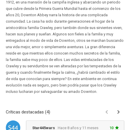
1912, en una mansión de la campiña inglesa y abarcando un periodo
que cubre desde la Primera Guerra Mundial hasta el comienzo de los
años 20, Downton Abbey narra la historia de una complicada
comunidad. La casa ha sido durante generaciones el hogar de la
aristocrática familia Crawley, pero también donde sus sirvientes viven,
hacen sus planes y sueñan. Algunos son fieles a la familia y muy
entregados al modo de vida de Downton, otros se marchan buscando
una vida mejor, amor o simplemente aventuras. La gran diferencia
reside en que mientras ellos conocen muchos secretos de la familia,
la familia sabe muy poco de ellos. Las vidas entrelazadas de los
Crawley y su servidumbre se ven alteradas por las tempestades de la
guerra y cuando finalmente llega la calma, ¿habrá cambiado el estilo
de vida que conocían para siempre? En este ambiente en continua
evolución nada es seguro, pero bien podría pasar que los Crawley
incluso lucharan por salvaguardar su amado Downton.
Críticas destacadas (4)
Star445wars
Hace 8 años y 11 meses
10