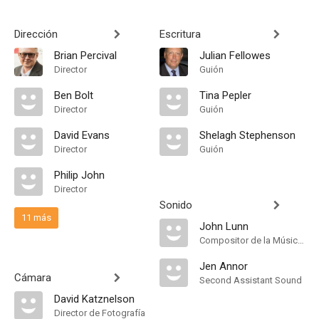
Dirección
Escritura
Brian Percival
Julian Fellowes
Director
Guión
Ben Bolt
Tina Pepler
Director
Guión
David Evans
Shelagh Stephenson
Director
Guión
Philip John
Director
Sonido
11 más
John Lunn
Compositor de la Música Original
Jen Annor
Cámara
Second Assistant Sound
David Katznelson
Director de Fotografía