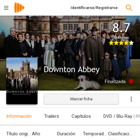
Identificarse/Registrarse
8.7
368 votos
Downton Abbey
Finalizada
Marcar ficha
Información
Trailers
Capítulos
DVD / Blu-Ray
(49
Título original
Año
Duración
Temporadas
Clasificación por edades