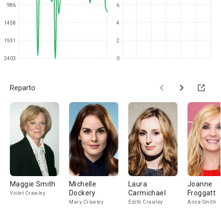
986
6
1458
4
1931
2
2403
0
Reparto
Maggie Smith
Michelle
Laura
Joanne
Dockery
Carmichael
Froggatt
Violet Crawley
Mary Crawley
Edith Crawley
Anna Smith