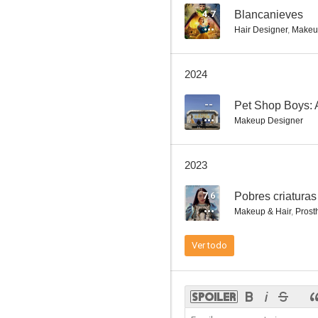
4.7
Blancanieves
Hair Designer
,
Makeu
La favorita
2024
7.3
--
Pet Shop Boys:
Makeup Designer
2023
7.6
Pobres criaturas
Makeup & Hair
,
Prost
Secretos de Estado
Ver todo
7.1