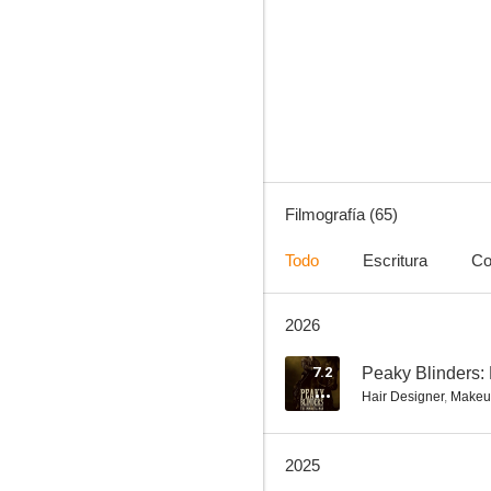
El padre
7.8
Filmografía (65)
Todo
Escritura
Co
2026
War Horse (Caballo de batalla)
7.5
7.2
Peaky Blinders: 
Hair Designer
,
Makeu
2025