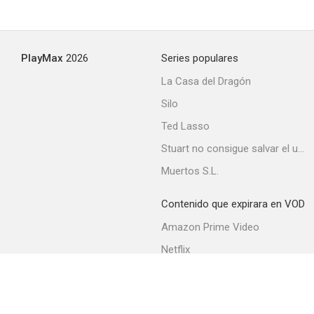
Bonded By Blood
PlayMax
2026
Series populares
--
La Casa del Dragón
Silo
Ted Lasso
Stuart no consigue salvar el universo
Muertos S.L.
Contenido que expirara en VOD
Holby City
Amazon Prime Video
Netflix
Filmin
Movistar+