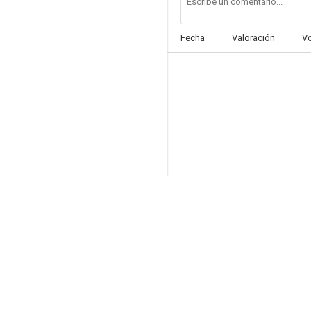
Fecha
Valoración
V
Eddie el Águila
6.6
Blitz
6.4