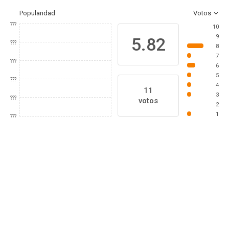
Popularidad
Votos
???
10
9
5.82
???
8
7
???
6
5
???
4
11
3
???
votos
2
1
???