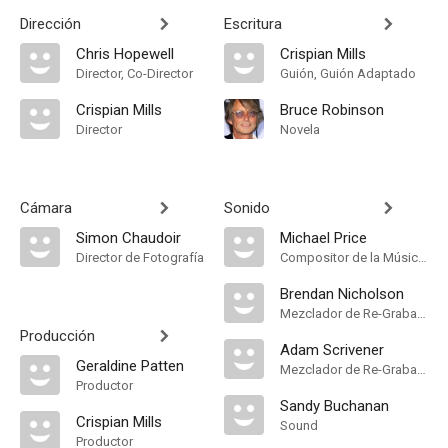
Dirección
Escritura
Chris Hopewell
Crispian Mills
Director, Co-Director
Guión, Guión Adaptado
Crispian Mills
Bruce Robinson
Director
Novela
Cámara
Sonido
Simon Chaudoir
Michael Price
Director de Fotografía
Compositor de la Música Original
Brendan Nicholson
Mezclador de Re-Grabación de Sonido
Producción
Adam Scrivener
Geraldine Patten
Mezclador de Re-Grabación de Sonido
Productor
Sandy Buchanan
Crispian Mills
Sound
Productor