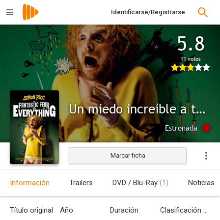
Identificarse/Registrarse
5.8
11 votos
Un miedo increíble a todo lo que existe
Estrenada
Marcar ficha
Información
Trailers
DVD / Blu-Ray
(1)
Noticias
Título original
Año
Duración
Clasificación por edades