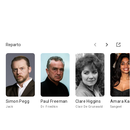
Reparto
Simon Pegg
Paul Freeman
Clare Higgins
Amara Ka
Jack
Dr. Friedkin
Clair De Grunwald
Sangeet