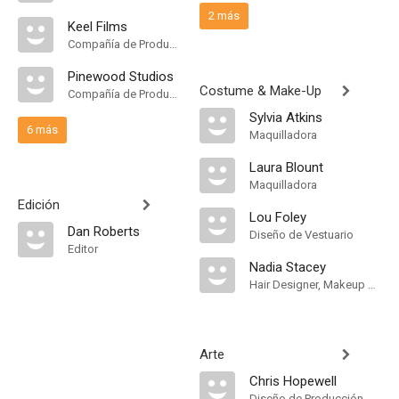
2 más
Keel Films
Compañía de Produccion
Pinewood Studios
Costume & Make-Up
Compañía de Produccion
Sylvia Atkins
6 más
Maquilladora
Laura Blount
Maquilladora
Edición
Lou Foley
Dan Roberts
Diseño de Vestuario
Editor
Nadia Stacey
Hair Designer, Makeup Designer
Arte
Chris Hopewell
Diseño de Producción