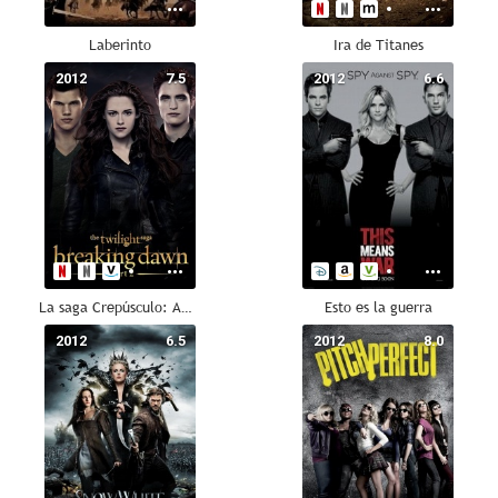
Laberinto
Ira de Titanes
2012
7.5
2012
6.6
La saga Crepúsculo: Amanecer - Parte 2
Esto es la guerra
2012
6.5
2012
8.0