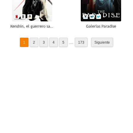
Kenshin, el guerrero samurái
Galerías Paradise
...
1
2
3
4
5
173
Siguiente