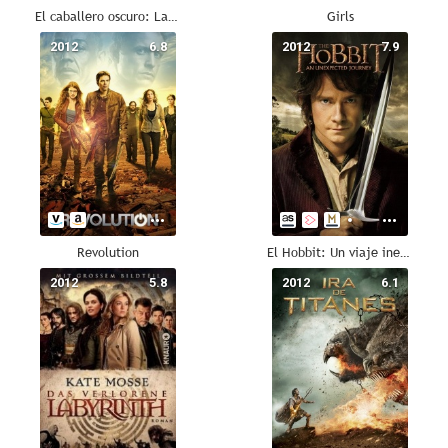
El caballero oscuro: La leyenda renace
Girls
2012
6.8
2012
7.9
Revolution
El Hobbit: Un viaje inesperado
2012
5.8
2012
6.1