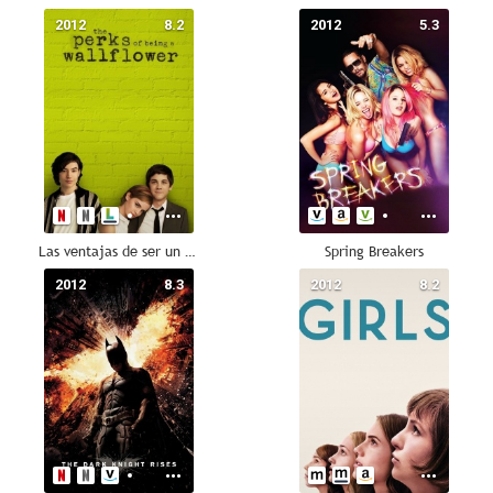
2012
8.2
2012
5.3
Las ventajas de ser un marginado
Spring Breakers
2012
8.3
2012
8.2