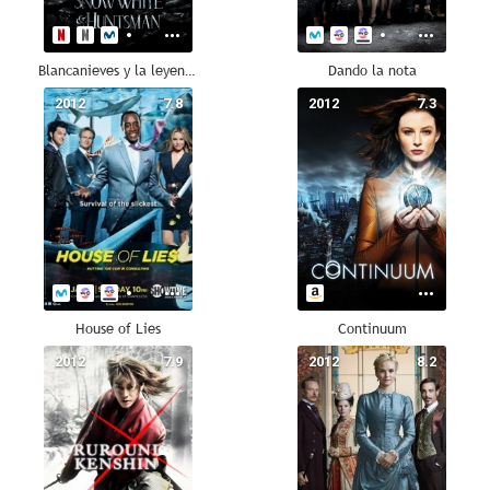
Blancanieves y la leyenda del cazador
Dando la nota
2012
7.8
2012
7.3
House of Lies
Continuum
2012
7.9
2012
8.2