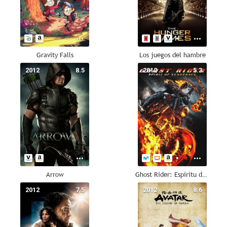
Gravity Falls
Los juegos del hambre
2012
8.5
2012
5.3
Arrow
Ghost Rider: Espíritu de venganza
2012
7.5
2012
8.6