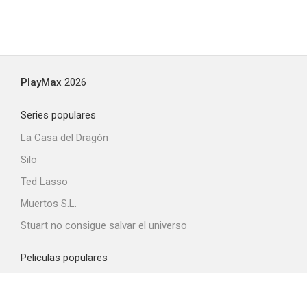
PlayMax
2026
Series populares
La Casa del Dragón
Silo
Ted Lasso
Muertos S.L.
Stuart no consigue salvar el universo
Peliculas populares
Spider-Man: Brand New Day
La odisea