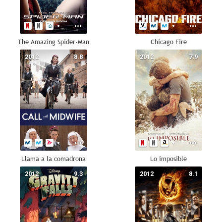
The Amazing Spider-Man
Chicago Fire
2012
8.8
2012
7.9
Llama a la comadrona
Lo imposible
2012
9.3
2012
8.1