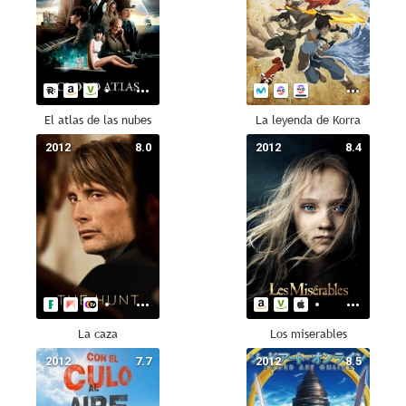
El atlas de las nubes
La leyenda de Korra
2012
8.0
2012
8.4
La caza
Los miserables
2012
7.7
2012
8.5