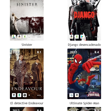
Sinister
Django desencadenado
2012
8.1
2012
8.4
El detective Endeavour
Ultimate Spider-Man
2012
8.6
2012
8.3