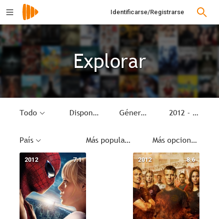
Identificarse/Registrarse
Explorar
Todo
Disponible
Género
2012 - 2012
País
Más populares
Más opciones
2012
7.1
2012
8.6