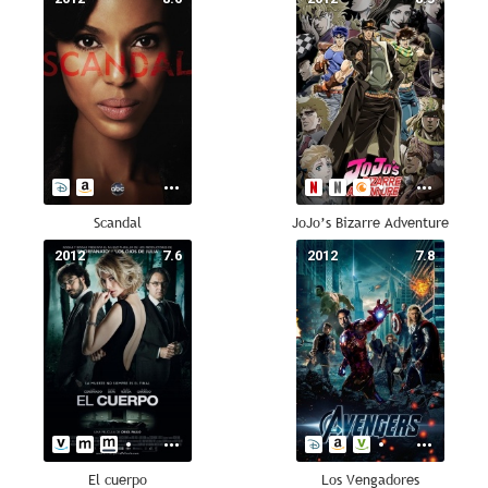
Scandal
JoJo’s Bizarre Adventure
2012
7.6
2012
7.8
El cuerpo
Los Vengadores