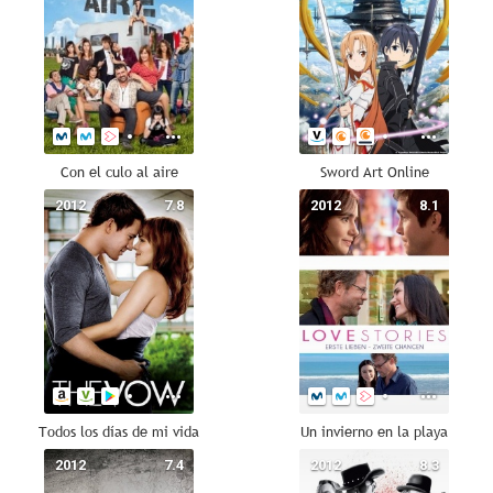
Con el culo al aire
Sword Art Online
2012
7.8
2012
8.1
Todos los días de mi vida
Un invierno en la playa
2012
7.4
2012
8.3