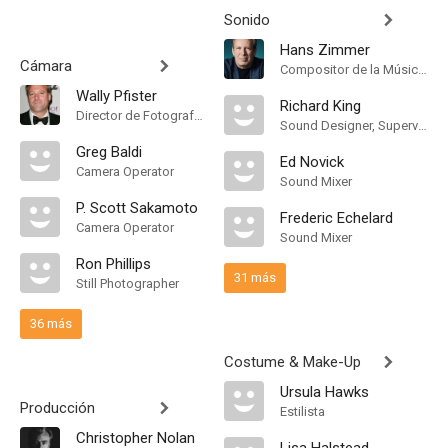
Sonido
Hans Zimmer
Cámara
Compositor de la Música Original
Wally Pfister
Richard King
Director de Fotografía, Camera Operator
Sound Designer, Supervising Sound Editor
Greg Baldi
Ed Novick
Camera Operator
Sound Mixer
P. Scott Sakamoto
Frederic Echelard
Camera Operator
Sound Mixer
Ron Phillips
31 más
Still Photographer
36 más
Costume & Make-Up
Ursula Hawks
Producción
Estilista
Christopher Nolan