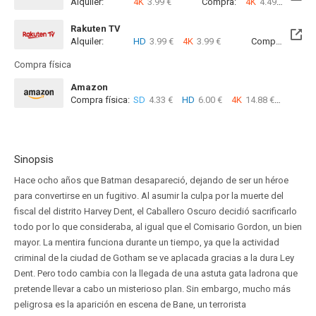
Alquiler:
4K
3.99 €
Compra:
4K
4.49 €
Rakuten TV
Alquiler:
HD
3.99 €
4K
3.99 €
Compra:
SD
8
Compra física
Amazon
Compra física:
SD
4.33 €
HD
6.00 €
4K
14.88 €
Sinopsis
Hace ocho años que Batman desapareció, dejando de ser un héroe
para convertirse en un fugitivo. Al asumir la culpa por la muerte del
fiscal del distrito Harvey Dent, el Caballero Oscuro decidió sacrificarlo
todo por lo que consideraba, al igual que el Comisario Gordon, un bien
mayor. La mentira funciona durante un tiempo, ya que la actividad
criminal de la ciudad de Gotham se ve aplacada gracias a la dura Ley
Dent. Pero todo cambia con la llegada de una astuta gata ladrona que
pretende llevar a cabo un misterioso plan. Sin embargo, mucho más
peligrosa es la aparición en escena de Bane, un terrorista