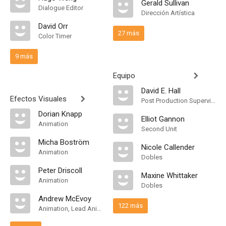
Gerald Sullivan
Dialogue Editor
Dirección Artística
David Orr
27 más
Color Timer
9 más
Equipo
David E. Hall
Efectos Visuales
Post Production Supervisor
Dorian Knapp
Elliot Gannon
Animation
Second Unit
Micha Boström
Nicole Callender
Animation
Dobles
Peter Driscoll
Maxine Whittaker
Animation
Dobles
Andrew McEvoy
122 más
Animation, Lead Animator