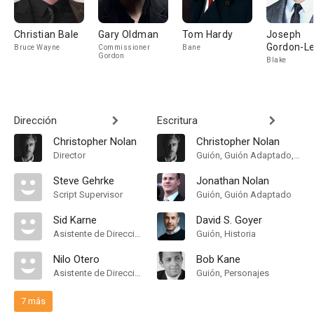
Christian Bale
Gary Oldman
Tom Hardy
Joseph
Gordon-Le
Bruce Wayne
Commissioner
Bane
Gordon
Blake
Dirección
Escritura
Christopher Nolan
Christopher Nolan
Director
Guión, Guión Adaptado, Historia
Steve Gehrke
Jonathan Nolan
Script Supervisor
Guión, Guión Adaptado
Sid Karne
David S. Goyer
Asistente de Dirección
Guión, Historia
Nilo Otero
Bob Kane
Asistente de Dirección, First Assistant Director
Guión, Personajes
7 más