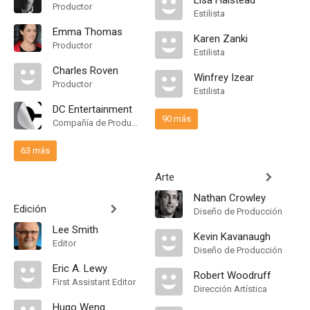
Lisa Halstead
Productor
Estilista
Emma Thomas
Karen Zanki
Productor
Estilista
Charles Roven
Winfrey Izear
Productor
Estilista
DC Entertainment
90 más
Compañía de Produccion
63 más
Arte
Nathan Crowley
Edición
Diseño de Producción
Lee Smith
Kevin Kavanaugh
Editor
Diseño de Producción
Eric A. Lewy
Robert Woodruff
First Assistant Editor
Dirección Artística
Hugo Weng