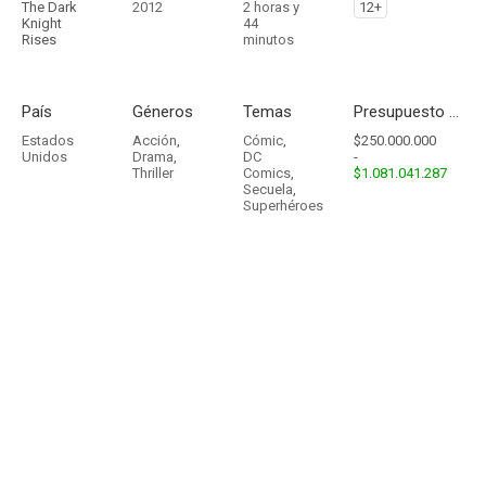
The Dark
2012
2 horas y
12+
Knight
44
Rises
minutos
País
Géneros
Temas
Presupuesto - Ingresos
Estados
Acción
,
Cómic
,
$250.000.000
Unidos
Drama
,
DC
-
Thriller
Comics
,
$1.081.041.287
Secuela
,
Superhéroes