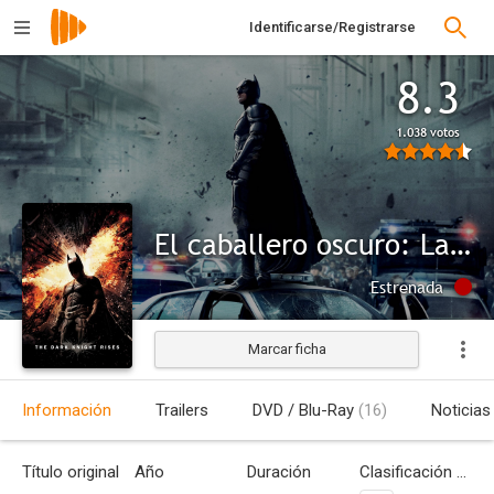
Identificarse/Registrarse
8.3
1.038 votos
El caballero oscuro: La leyenda renace
Estrenada
Marcar ficha
Información
Trailers
DVD / Blu-Ray
(16)
Noticias
Título original
Año
Duración
Clasificación por edades