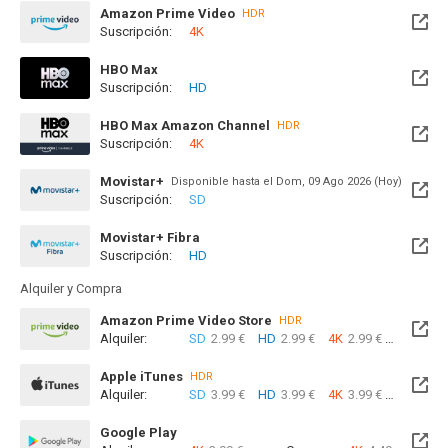
Amazon Prime Video
HDR
Suscripción:
4K
HBO Max
Suscripción:
HD
Disponible hasta el Dom, 25 Abr 2027 (Quedan 8 meses)
HBO Max Amazon Channel
HDR
Suscripción:
4K
Movistar+
Disponible hasta el Dom, 09 Ago 2026 (Hoy)
Suscripción:
SD
Movistar+ Fibra
Suscripción:
HD
Disponible hasta el Dom, 25 Abr 2027 (Quedan 8 meses)
Alquiler y Compra
Amazon Prime Video Store
HDR
Alquiler:
SD
2.99 €
HD
2.99 €
4K
2.99 €
Com
Apple iTunes
HDR
Alquiler:
SD
3.99 €
HD
3.99 €
4K
3.99 €
Com
Google Play