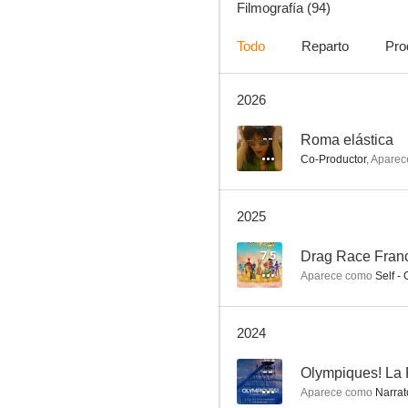
Filmografía (94)
Todo
Reparto
Pro
2026
Midnight in Paris
7.2
--
Roma elástica
Co-Productor
,
Aparec
2025
7.5
Drag Race Franci
Aparece como
Self -
Enemigos públicos
2024
7.0
--
Olympiques! La 
Aparece como
Narrato