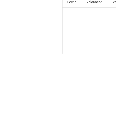
Fecha
Valoración
V
Astérix y Obélix y el reino medio
9.1
Drag Race Francia
7.9