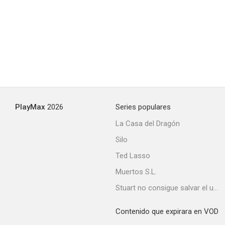
Jeanne d'Arc au bûcher
--
PlayMax
2026
Series populares
La Casa del Dragón
Silo
Ted Lasso
Muertos S.L.
Stuart no consigue salvar el universo
The Black Box
--
Contenido que expirara en VOD