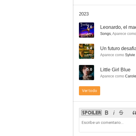
2023
7.0
Leonardo, el ma
Songs
,
Aparece com
Taxi 2
6.4
Un futuro desafi
6.6
Aparece como
Sylvie
5.0
Little Girl Blue
Aparece como
Carole
Ver todo
Contagio
6.4