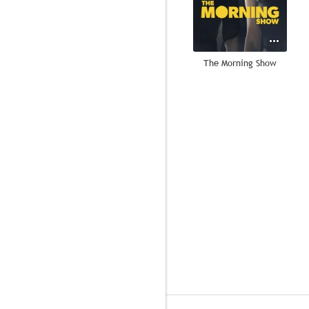
The Morning Show
8.3
El caballero oscuro: La leyenda renace
7.8