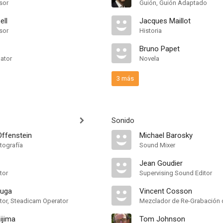
sor
Guión, Guión Adaptado
ell
Jacques Maillot
sor
Historia
Bruno Papet
nator
Novela
3 más
Sonido
Offenstein
Michael Barosky
tografía
Sound Mixer
Jean Goudier
tor
Supervising Sound Editor
auga
Vincent Cosson
or, Steadicam Operator
Mezclador de Re-Grabación 
ijima
Tom Johnson