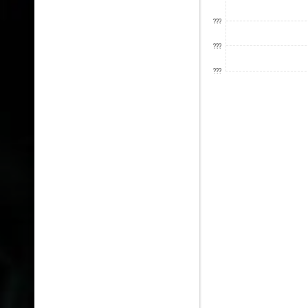
???
???
???