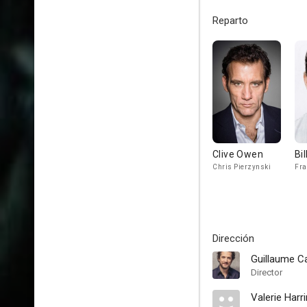
Reparto
Clive Owen
Bi
Chris Pierzynski
Fra
Dirección
Guillaume C
Director
Valerie Harr