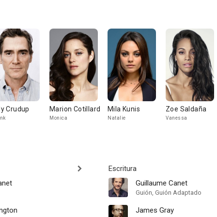
lly Crudup
Marion Cotillard
Mila Kunis
Zoe Saldaña
nk
Monica
Natalie
Vanessa
Escritura
anet
Guillaume Canet
Guión, Guión Adaptado
ington
James Gray