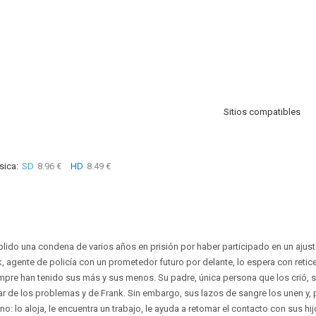
Sitios compatibles
sica:
SD
8.96 €
HD
8.49 €
plido una condena de varios años en prisión por haber participado en un ajus
agente de policía con un prometedor futuro por delante, lo espera con reticen
iempre han tenido sus más y sus menos. Su padre, única persona que los crió,
ar de los problemas y de Frank. Sin embargo, sus lazos de sangre los unen y, p
: lo aloja, le encuentra un trabajo, le ayuda a retomar el contacto con sus hij