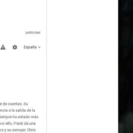
España
te de cuentas. Su
cia a la salida de la
 siempre ha estado más
or ello, Frank da una
os y su exmujer. Chris