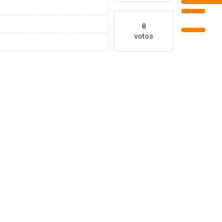
8
votos