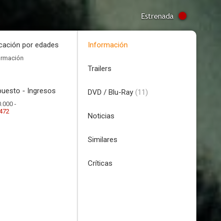
Estrenada
icación por edades
Información
ormación
Trailers
uesto - Ingresos
DVD / Blu-Ray
(11)
.000 -
.472
Noticias
Similares
Críticas