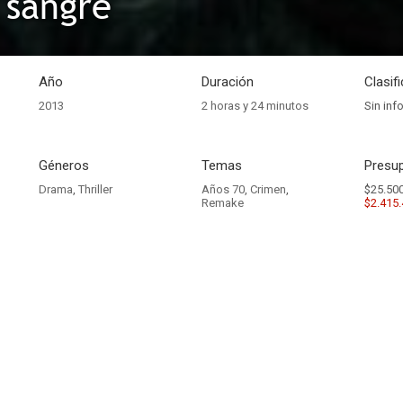
 sangre
Año
Duración
Clasif
2013
2 horas y 24 minutos
Sin inf
Géneros
Temas
Presup
Drama
,
Thriller
Años 70
,
Crimen
,
$25.500
Remake
$2.415