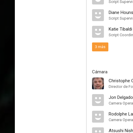
Script Supervi
Diane Houns
Script Supervi
Katie Tibaldi
Script Coordi
3 más
Cámara
Christophe 
Director de Fo
Jon Delgado
Camera Opera
Rodolphe L
Camera Operat
Atsushi Nish