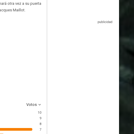
ará otra vez a su puerta
acques Maillot.
Votos
10
9
8
7