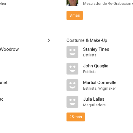
pher
Mezclador de Re-Grabación 
8 más
Costume & Make-Up
r Woodrow
Stanley Tines
Estilista
John Quaglia
Estilista
anet
Martial Corneville
Estilista, Wigmaker
ac
Julia Lallas
Maquilladora
25 más