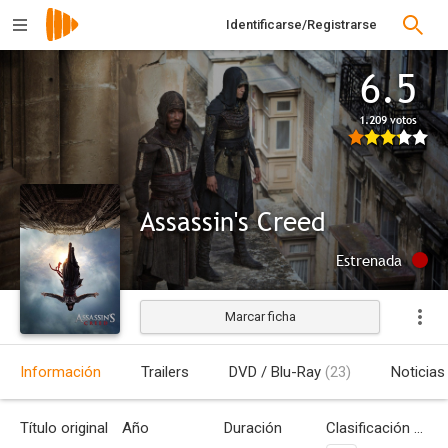
Identificarse/Registrarse
6.5
1.209 votos
Assassin's Creed
Estrenada
Marcar ficha
Información
Trailers
DVD / Blu-Ray
(23)
Noticias
Título original
Año
Duración
Clasificación por edades