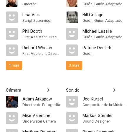
Director
Guión, Guión Adaptado
Lisa Vick
Bill Collage
Script Supervisor
Guión, Guión Adaptado
Phil Booth
Michael Lesslie
First Assistant Director
Guión, Guión Adaptado
Richard Whelan
Patrice Désilets
First Assistant Director
Guión
1 más
3 más
Cámara
Sonido
Adam Arkapaw
Jed Kurzel
Director de Fotografía
Compositor de la Música Original
Mike Valentine
Markus Stemler
Underwater Camera
Sound Designer