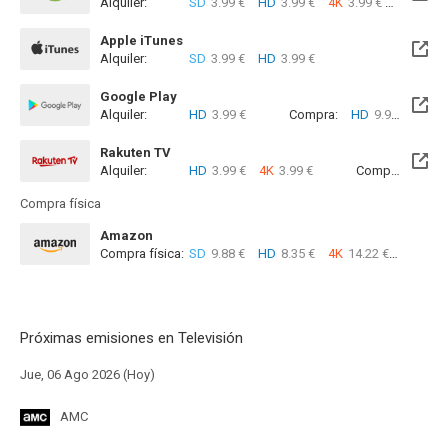
Alquiler:
SD
3.99 €
HD
3.99 €
4K
3.99 €
Com
Apple iTunes
Alquiler:
SD
3.99 €
HD
3.99 €
Google Play
Alquiler:
HD
3.99 €
Compra:
HD
9.99 €
Rakuten TV
Alquiler:
HD
3.99 €
4K
3.99 €
Compra:
SD
9
Compra física
Amazon
Compra física:
SD
9.88 €
HD
8.35 €
4K
14.22 €
Próximas emisiones en Televisión
Jue, 06 Ago 2026 (Hoy)
AMC