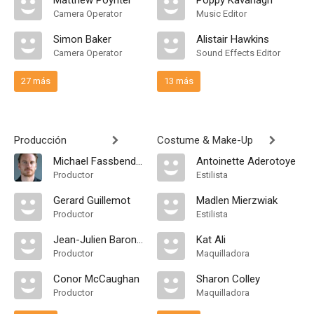
Matthew Poynter
Poppy Kavanagh
Camera Operator
Music Editor
Simon Baker
Alistair Hawkins
Camera Operator
Sound Effects Editor
27 más
13 más
Producción
Costume & Make-Up
Michael Fassbender
Antoinette Aderotoye
Productor
Estilista
Gerard Guillemot
Madlen Mierzwiak
Productor
Estilista
Jean-Julien Baronnet
Kat Ali
Productor
Maquilladora
Conor McCaughan
Sharon Colley
Productor
Maquilladora