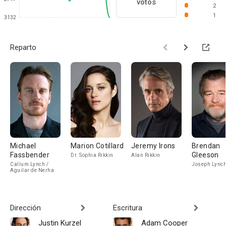
votos
2
1
3132
Reparto
Michael
Marion Cotillard
Jeremy Irons
Brendan
Fassbender
Gleeson
Dr. Sophia Rikkin
Alan Rikkin
Callum Lynch /
Joseph Lync
Aguilar de Nerha
Dirección
Escritura
Justin Kurzel
Adam Cooper