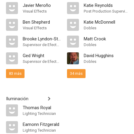
Javier Meroño
Katie Reynolds
Visual Effects
Post Production Supervisor
Ben Shepherd
Katie McDonnell
Visual Effects
Dobles
Brooke Lyndon-Stanford
Matt Crook
Supervisor de Efectos Visuales
Dobles
Ged Wright
David Hugghins
Supervisor de Efectos Visuales
Dobles
83 más
34 más
Iluminación
Thomas Royal
Lighting Technician
Eamonn Fitzgerald
Lighting Technician