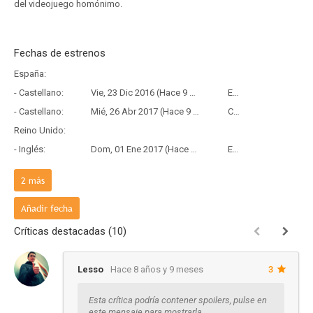
del videojuego homónimo.
Fechas de estrenos
España:
- Castellano:
Vie, 23 Dic 2016 (Hace 9 años y 7 meses)
Estreno
- Castellano:
Mié, 26 Abr 2017 (Hace 9 años y 3 meses)
Copia Física
Reino Unido:
- Inglés:
Dom, 01 Ene 2017 (Hace 9 años y 7 meses)
Estreno
Francia:
2
más
- Frances:
Mié, 21 Dic 2016 (Hace 9 años y 7 meses)
Estreno
País de origen:
Añadir fecha
- V.O:
Mié, 21 Dic 2016 (Hace 9 años y 7 meses)
Estreno
Críticas destacadas (10)
Lesso
Hace 8 años y 9 meses
3
Esta crítica podría contener spoilers, pulse en
este mensaje para mostrarla