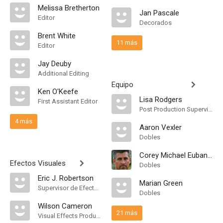
Melissa Bretherton
Jan Pascale
Editor
Decorados
Brent White
11 más
Editor
Jay Deuby
Additional Editing
Equipo
Ken O'Keefe
Lisa Rodgers
First Assistant Editor
Post Production Supervisor
4 más
Aaron Vexler
Dobles
Corey Michael Eubanks
Efectos Visuales
Dobles
Eric J. Robertson
Marian Green
Supervisor de Efectos Visuales
Dobles
Wilson Cameron
21 más
Visual Effects Producer