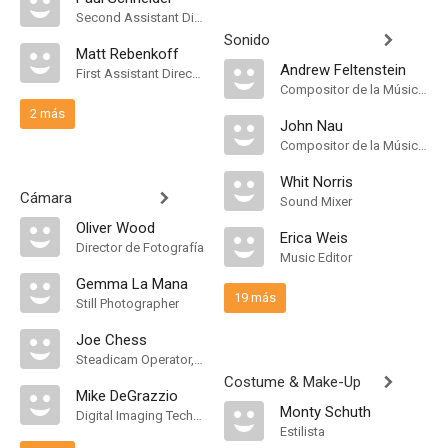
Second Assistant Director
Sonido
Matt Rebenkoff
Andrew Feltenstein
First Assistant Director
Compositor de la Música Original
2 más
John Nau
Compositor de la Música Original
Whit Norris
Cámara
Sound Mixer
Oliver Wood
Erica Weis
Director de Fotografía
Music Editor
Gemma La Mana
19 más
Still Photographer
Joe Chess
Steadicam Operator, "A" Camera Operator
Costume & Make-Up
Mike DeGrazzio
Monty Schuth
Digital Imaging Technician
Estilista