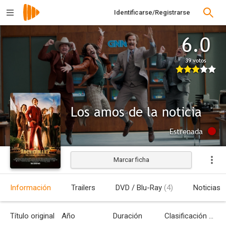
Identificarse/Registrarse
6.0
39 votos
Los amos de la noticia
Estrenada
Marcar ficha
Información
Trailers
DVD / Blu-Ray
(4)
Noticias
Título original
Año
Duración
Clasificación por edades