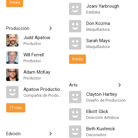
9 más
Joani Yarbrough
Estilista
Don Kozma
Producción
Maquilladora
Judd Apatow
Sarah Mays
Productor
Maquilladora
Will Ferrell
9 más
Productor
Adam McKay
Productor
Arte
Apatow Productions
Clayton Hartley
Compañía de Produccion
Diseño de Producción
17 más
Elliott Glick
Dirección Artística
Beth Kushnick
Edición
Decorados