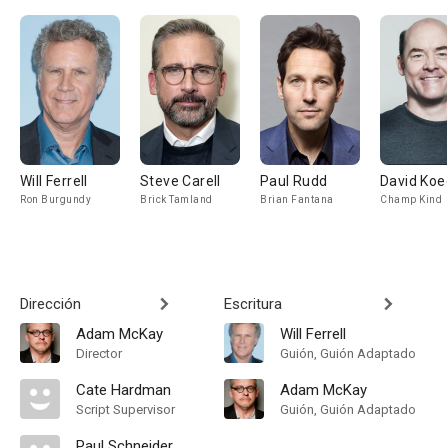
Will Ferrell
Steve Carell
Paul Rudd
David Koe
Ron Burgundy
Brick Tamland
Brian Fantana
Champ Kind
Dirección
Escritura
Adam McKay
Will Ferrell
Director
Guión, Guión Adaptado
Cate Hardman
Adam McKay
Script Supervisor
Guión, Guión Adaptado
Paul Schneider