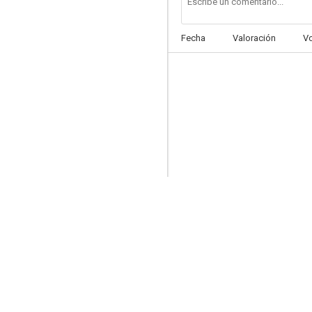
Fecha
Valoración
V
Kim Possible
8.1
Hope
7.9