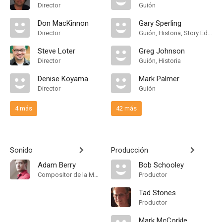
Director
Guión
Don MacKinnon
Gary Sperling
Director
Guión, Historia, Story Editor
Steve Loter
Greg Johnson
Director
Guión, Historia
Denise Koyama
Mark Palmer
Director
Guión
4 más
42 más
Sonido
Producción
Adam Berry
Bob Schooley
Compositor de la Música Original
Productor
Tad Stones
Productor
Mark McCorkle