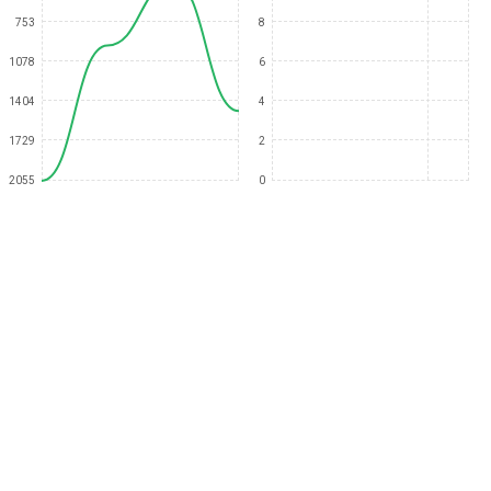
753
8
1078
6
1404
4
1729
2
2055
0