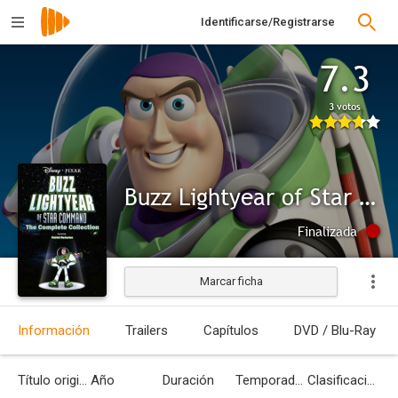
Identificarse/Registrarse
7.3
3 votos
Buzz Lightyear of Star Command
Finalizada
Marcar ficha
Información
Trailers
Capítulos
DVD / Blu-Ray
Título original
Año
Duración
Temporadas
Clasificación por edades