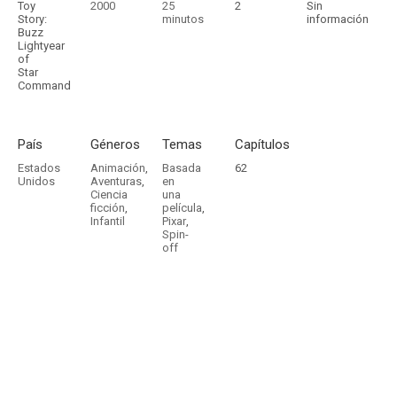
Toy
2000
25
2
Sin
Story:
minutos
información
Buzz
Lightyear
of
Star
Command
País
Géneros
Temas
Capítulos
Estados
Animación
,
Basada
62
Unidos
Aventuras
,
en
Ciencia
una
ficción
,
película
,
Infantil
Pixar
,
Spin-
off