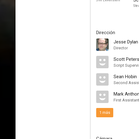
Sc
Jim Levenstein
Stev
Dirección
Jesse Dylan
Director
Scott Peter
Script Supervi
Sean Hobin
Second Assist
Mark Anthony
First Assistan
1 más
Cámara