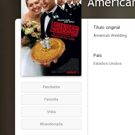
American
Título original
American Wedding
País
Estados Unidos
Pendiente
Favorita
Vista
Abandonada