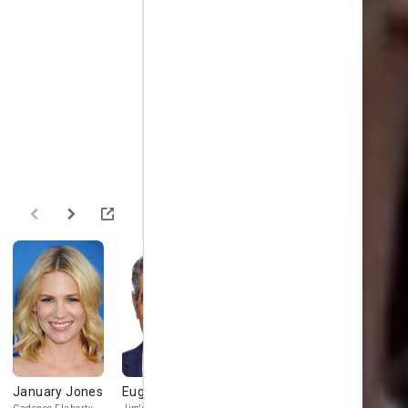
January Jones
Eugene Levy
Molly Cheek
Deborah R