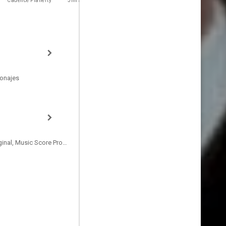
Cadence Flaherty
Jim's Father
Jim's Mother
Mary Flaherty
sonajes
Compositor de la Música Original, Music Score Producer