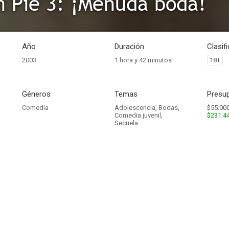
 Pie 3: ¡Menuda boda!
Año
Duración
Clasif
2003
1 hora y 42 minutos
18+
Géneros
Temas
Presup
Comedia
Adolescencia
,
Bodas
,
$55.000
Comedia juvenil
,
$231.4
Secuela