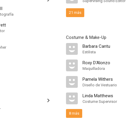
Supervising Sound Editor
II
21 más
tografía
rett
tor
Costume & Make-Up
Barbara Cantu
pher
Estilista
Roxy D'Alonzo
Maquilladora
Pamela Withers
Diseño de Vestuario
Linda Matthews
Costume Supervisor
r
8 más