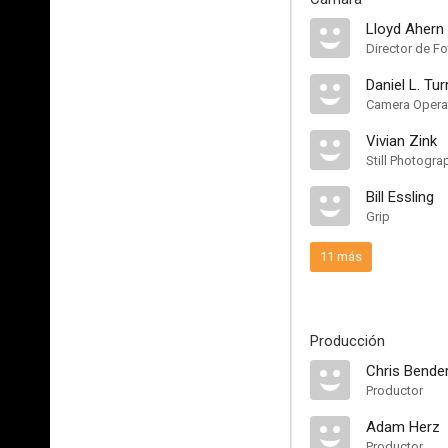
Lloyd Ahern 
Director de Fo
Daniel L. Tur
Camera Opera
Vivian Zink
Still Photogra
Bill Essling
Grip
11 más
Producción
Chris Bende
Productor
Adam Herz
Productor