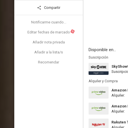
Compartir
Notificarme cuando...
N
Editar fechas de marcado
Añadir nota privada
Disponible en...
Añadir a la lista/s
Suscripción
Recomendar
SkyShow
Suscripci
Alquiler y Compra
Amazon P
Alquiler:
Amazon P
Alquiler:
Rakuten 
Alquiler: