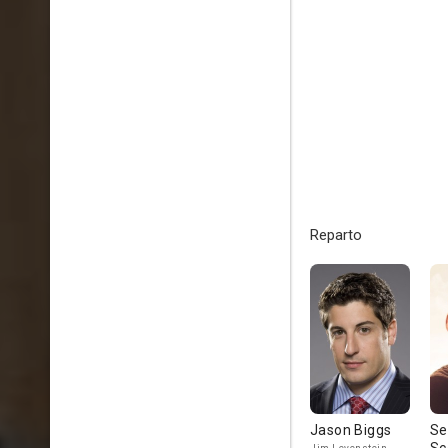
Reparto
Jason Biggs
Se