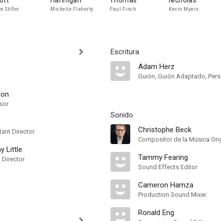
ott
Hannigan
Thomas
Nicholas
e Stifler
Michelle Flaherty
Paul Finch
Kevin Myers
Escritura
Adam Herz
Guión, Guión Adaptado, Per
son
sor
Sonido
Christophe Beck
ant Director
 Little
Tammy Fearing
t Director
Sound Effects Editor
Cameron Hamza
Production Sound Mixer
Ronald Eng