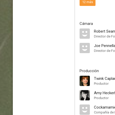
12 más
Cámara
Robert Sea
Director de Fo
Joe Pennell
Director de Fo
Producción
Twink Capla
Productor
Amy Heckerl
Productor
Cockamami
Compañía de 