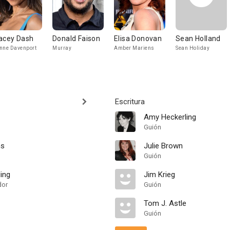
acey Dash
Donald Faison
Elisa Donovan
Sean Holland
nne Davenport
Murray
Amber Mariens
Sean Holiday
Escritura
Amy Heckerling
Guión
ns
Julie Brown
Guión
ing
Jim Krieg
dor
Guión
Tom J. Astle
Guión