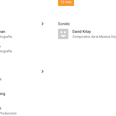
12 más
Sonido
man
David Kitay
tografía
Compositor de la Música Orig
a
tografía
n
ing
e
Produccion