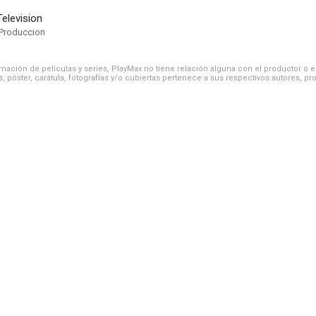
elevision
Produccion
ación de películas y series, PlayMax no tiene relación alguna con el productor o el d
, póster, carátula, fotografías y/o cubiertas pertenece a sus respectivos autores, pr