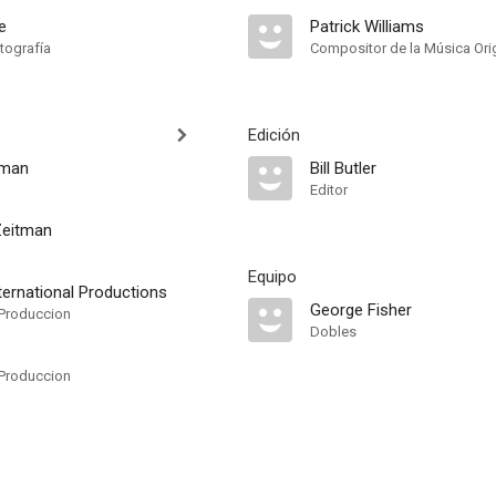
e
Patrick Williams
tografía
Compositor de la Música Orig
Edición
fman
Bill Butler
Editor
Zeitman
Equipo
ternational Productions
George Fisher
Produccion
Dobles
Produccion