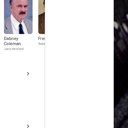
Dabney
Fred Willard
Art Metrano
Ronnie Sch
Coleman
Robert
Gas Station
Bill Pike
Attendant
Jack Heintzel