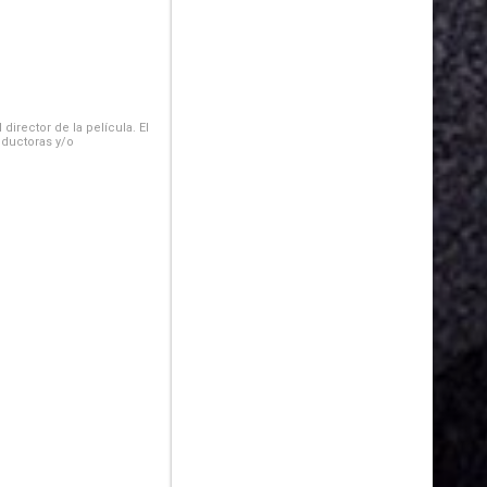
irector de la película. El
oductoras y/o