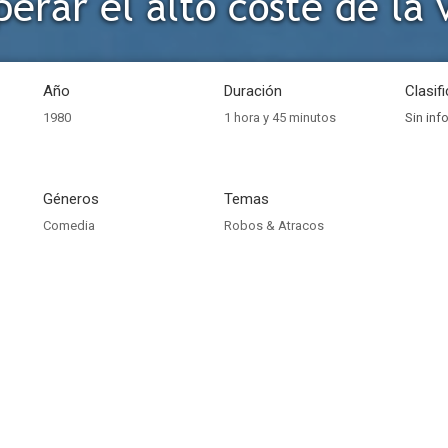
erar el alto coste de la 
Año
Duración
Clasif
1980
1 hora y 45 minutos
Sin inf
Géneros
Temas
Comedia
Robos & Atracos