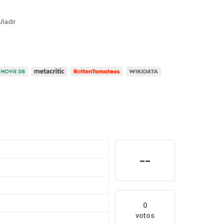
ñadir
--
0
votos