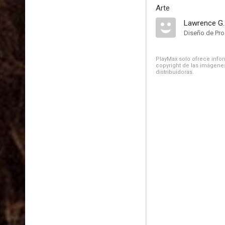
Arte
Lawrence G. 
Diseño de Pr
PlayMax solo ofrece inform
copyright de las imágenes
distribuidoras.