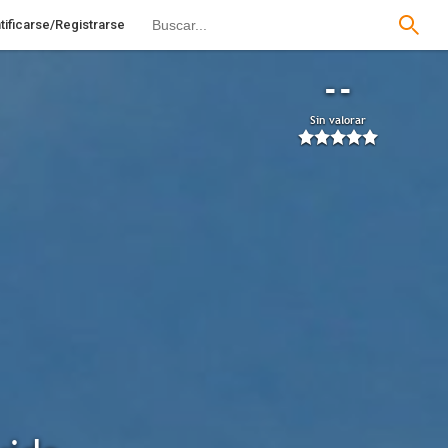
tificarse/Registrarse
--
Sin valorar