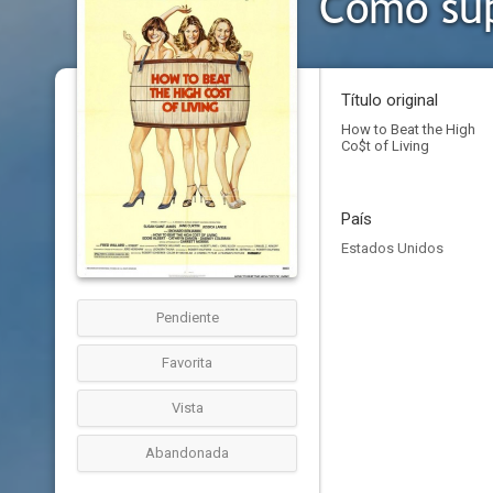
Cómo sup
Título original
How to Beat the High
Co$t of Living
País
Estados Unidos
Pendiente
Favorita
Vista
Abandonada