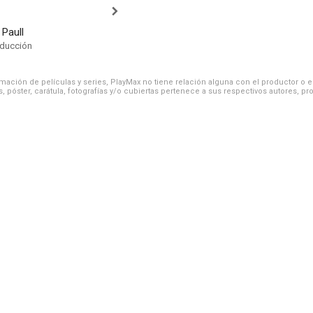
Paull
oducción
ación de películas y series, PlayMax no tiene relación alguna con el productor o el d
, póster, carátula, fotografías y/o cubiertas pertenece a sus respectivos autores, pr