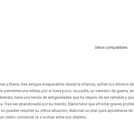
Sitios compatibles
se y Elaine, tres amigas inseparables desde la infancia, sufren los efectos de
 permitirse una niñera; por si fuera poco, su padre, un veterano de guerra, se v
entista, tiene una tienda de antigüedades que ha dejado de ser rentable y que
. Tras ser abandonada por su marido, Elaine tiene que afrontar graves pro
 no pueden resolver su crítica situación, elaboran un plan para apoderarse de
n centro comercial va a sortear entre sus clientes.