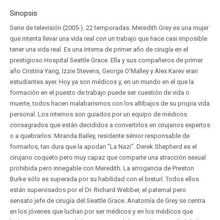
Sinopsis
Serie de televisión (2005-). 22 temporadas. Meredith Grey es una mujer
que intenta llevar una vida real con un trabajo que hace casi imposible
tener una vida real. Es una interna de primer año de cirugía en el
prestigioso Hospital Seattle Grace. Ella y sus compañeros de primer
año Cristina Yang, Izzie Stevens, George O'Malley y Alex Karev eran
estudiantes ayer. Hoy ya son médicos y, en un mundo en el que la
formación en el puesto de trabajo puede ser cuestión de vida o
muerte, todos hacen malabarismos con los altibajos de su propia vida
personal. Los internos son guiados por un equipo de médicos
consagrados que están decididos a convertirlos en cirujanos expertos
o a quebrarlos: Miranda Bailey, residente sénior responsable de
formarlos, tan dura que la apodan "La Nazi". Derek Shepherd es el
cirujano coqueto pero muy capaz que comparte una atracción sexual
prohibida pero innegable con Meredith. La arrogancia de Preston
Burke sólo es superada por su habilidad con el bisturí. Todos ellos
están supervisados por el Dr. Richard Webber, el paternal pero
sensato jefe de cirugía del Seattle Grace. Anatomía de Grey se centra
en los jóvenes que luchan por ser médicos y en los médicos que