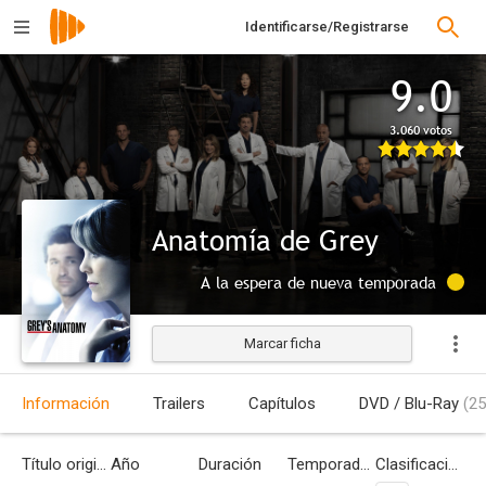
Identificarse/Registrarse
9.0
3.060 votos
Anatomía de Grey
A la espera de nueva temporada
Marcar ficha
Información
Trailers
Capítulos
DVD / Blu-Ray
(25
Título original
Año
Duración
Temporadas
Clasificación por edades