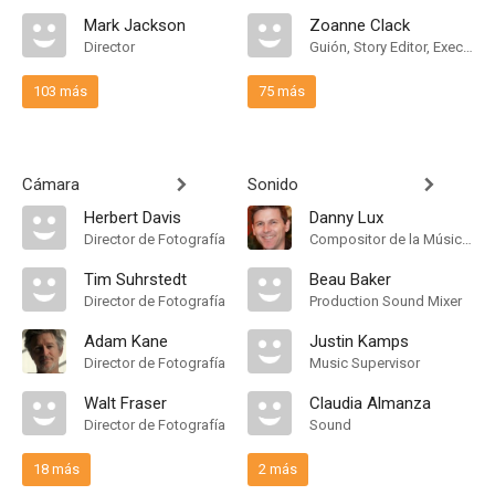
Mark Jackson
Zoanne Clack
Director
Guión, Story Editor, Executive Story Editor
103 más
75 más
Cámara
Sonido
Herbert Davis
Danny Lux
Director de Fotografía
Compositor de la Música Original
Tim Suhrstedt
Beau Baker
Director de Fotografía
Production Sound Mixer
Adam Kane
Justin Kamps
Director de Fotografía
Music Supervisor
Walt Fraser
Claudia Almanza
Director de Fotografía
Sound
18 más
2 más