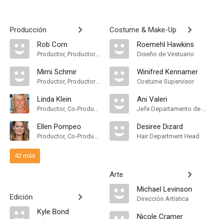
Producción
Costume & Make-Up
Rob Corn
Roemehl Hawkins
Productor, Productor Ejecutivo
Diseño de Vestuario
Mimi Schmir
Winifred Kennamer
Productor, Productor Supervisor
Costume Supervisor
Linda Klein
Ani Valeri
Productor, Co-Productor Ejecutivo, Productor Ejecutivo, Consultor de Producción, Productor Supervisor
Jefe Departamento de Maquillaje
Ellen Pompeo
Desiree Dizard
Productor, Co-Productor Ejecutivo, Productor Ejecutivo
Hair Department Head
42 más
Arte
Michael Levinson
Edición
Dirección Artística
Kyle Bond
Nicole Cramer