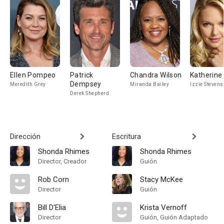
Ellen Pompeo
Patrick
Chandra Wilson
Katherine 
Dempsey
Meredith Grey
Miranda Bailey
Izzie Stevens
Derek Shepherd
Dirección
Escritura
Shonda Rhimes
Shonda Rhimes
Director, Creador
Guión
Rob Corn
Stacy McKee
Director
Guión
Bill D'Elia
Krista Vernoff
Director
Guión, Guión Adaptado