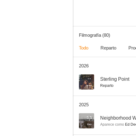
8.7
Filmografía (80)
Todo
Reparto
Pro
2026
Invencible
8.5
--
Sterling Point
Reparto
2025
5.5
Neighborhood W
Aparece como
Ed De