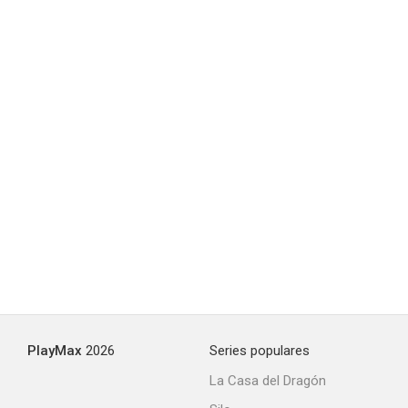
Bloody Axe Wound
1.0
PlayMax
2026
Series populares
La Casa del Dragón
La vida secreta de Marilyn Monroe