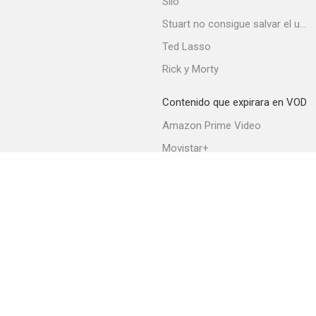
Silo
--
Stuart no consigue salvar el universo
Ted Lasso
Rick y Morty
Contenido que expirara en VOD
Amazon Prime Video
Movistar+
Mafia Wars
Netflix
--
Filmin
HBO Max
Acerca de PlayMax
Apps
API
Términos y Condiciones