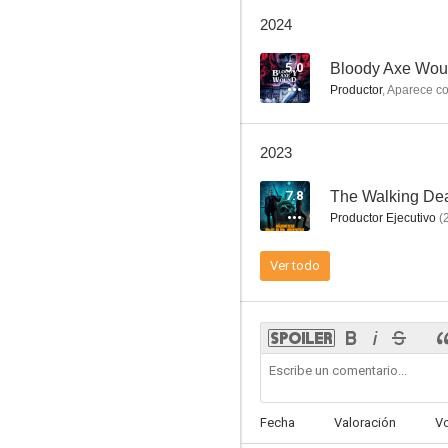
The Boys
2024
8.1
5.0
Bloody Axe Wo
Productor
,
Aparece c
2023
7.8
The Walking Dea
Productor Ejecutivo
(
The O.C. - The Orange County
Ver todo
7.8
Fecha
Valoración
V