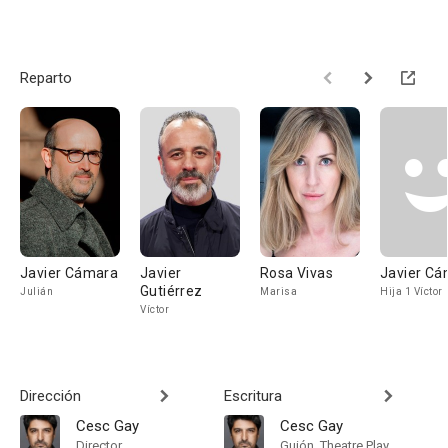
Reparto
Javier Cámara
Javier
Rosa Vivas
Javier Cá
Gutiérrez
Julián
Marisa
Hija 1 Víctor
Víctor
Dirección
Escritura
Cesc Gay
Cesc Gay
Director
Guión, Theatre Play