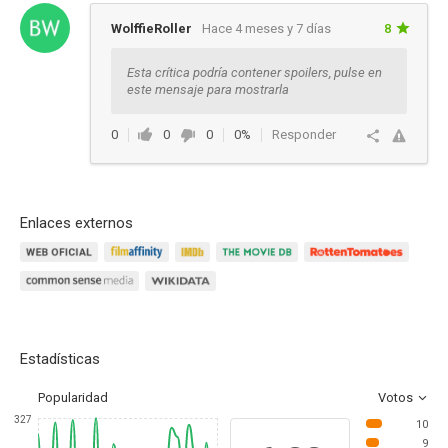
WolffieRoller
Hace 4 meses y 7 días
8
Esta crítica podría contener spoilers, pulse en
este mensaje para mostrarla
0
0
0
0%
Responder
Enlaces externos
Estadísticas
Popularidad
Votos
327
10
9