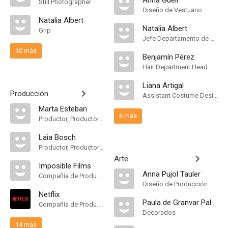
Anna Güell
Still Photographer
Diseño de Vestuario
Natalia Albert
Natalia Albert
Grip
Jefe Departamento de Maquillaje
10 más
Benjamín Pérez
Hair Department Head
Liana Artigal
Producción
Assistant Costume Designer
Marta Esteban
6 más
Productor, Productor Ejecutivo, Production Trainee
Laia Bosch
Productor, Productor Ejecutivo, Payroll Accountant
Arte
Imposible Films
Anna Pujol Tauler
Compañía de Produccion
Diseño de Producción
Netflix
Paula de Granvar Palomares-Martínez
Compañía de Produccion
Decorados
14 más