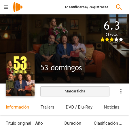
Identificarse/Registrarse
6.3
58 votos
53 domingos
Marcar ficha
Estrenada
Información
Trailers
DVD / Blu-Ray
Noticias
Título original
Año
Duración
Clasificación por edades