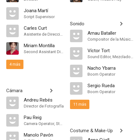
Joana Martí
Script Supervisor
Sonido
Carles Curt
Arnau Bataller
Asistente de Dirección
Compositor de la Música Original, Music Arranger
Miriam Montilla
Víctor Tort
Second Assistant Director
Sound Editor, Mezclador de Re-Grabación de Sonido
4 más
Nacho Ybarra
Boom Operator
Sergio Rueda
Cámara
Boom Operator
Andreu Rebés
11 más
Director de Fotografía
Pau Reig
Camera Operator, Steadicam Operator
Costume & Make-Up
Manolo Pavón