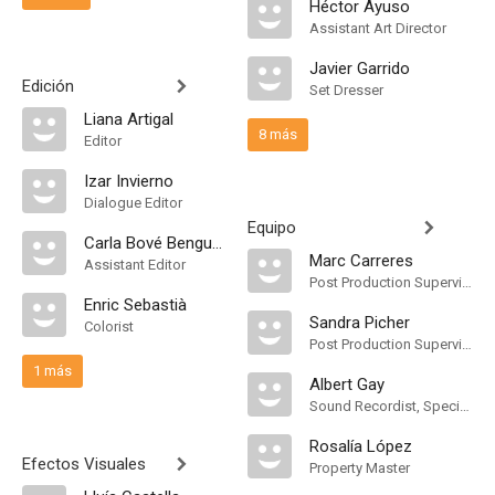
Héctor Ayuso
Assistant Art Director
Javier Garrido
Edición
Set Dresser
Liana Artigal
8 más
Editor
Izar Invierno
Dialogue Editor
Equipo
Carla Bové Benguerel
Marc Carreres
Assistant Editor
Post Production Supervisor
Enric Sebastià
Sandra Picher
Colorist
Post Production Supervisor
1 más
Albert Gay
Sound Recordist, Special Effects Technician
Rosalía López
Efectos Visuales
Property Master